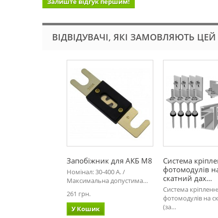
Залиште відгук першим!
ВІДВІДУВАЧІ, ЯКІ ЗАМОВЛЯЮТЬ ЦЕЙ
Запобіжник для АКБ М8
Система кріпл
фотомодулів н
Номінал: 30-400 А. /
скатний дах…
Максимальна допустима…
Система кріпленн
261 грн.
фотомодулів на с
(за…
У Кошик