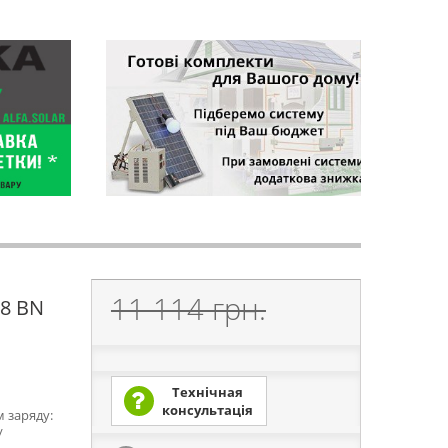
11 114 грн.
48 BN
Технічная
консультація
 заряду:
/