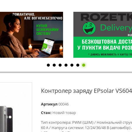
Контролер заряду EPsolar VS60
Артикул
00046
Стан:
Новий товар
Тип контролера: PWM (ШІМ) / Номінальний струм
60 А / Напруга системи: 12/24/36/48 В (автовибір) 