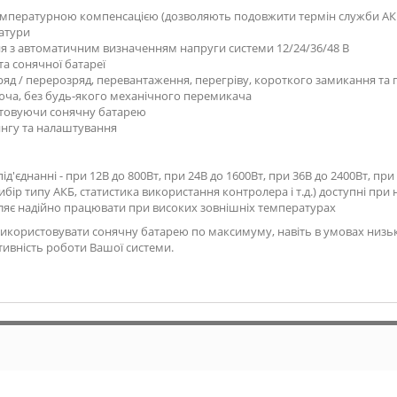
температурною компенсацією (дозволяють подовжити термін служби АКБ
атури
я з автоматичним визначенням напруги системи 12/24/36/48 В
та сонячної батареї
ряд / перерозряд, перевантаження, перегріву, короткого замикання та 
юча, без будь-якого механічного перемикача
истовуючи сонячну батарею
ингу та налаштування
'єднанні - при 12В до 800Вт, при 24В до 1600Вт, при 36В до 2400Вт, при
бір типу АКБ, статистика використання контролера і т.д.) доступні при
ляє надійно працювати при високих зовнішніх температурах
икористовувати сонячну батарею по максимуму, навіть в умовах низьк
тивність роботи Вашої системи.