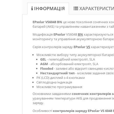
ІНФОРМАЦІЯ
ХАРАКТЕРИСТ
EPsolar VS6048 BN
це нове покоління сонячних кон
батарей (АКБ) та управлінням навантаженням з та
Модифікація
EPsolar
VS6048
BN
характеризуються 
моніторингу та управління акумуляторною батаре
Серія
контролерів заряду
EPsolar
VS
характеризуєт
Можливістю вибору типу акумуляторної батареї 
GEL
- гелеподібний електроліт, SLA
AGM
- абсорбований електроліт, SLA
Flooded
- заливні або відкриті свинцево-кисло
Нестандартний тип
- можливе задання своїх
РК (LCD) дисплей з 4 кнопками
Світлодіодна індикація
Можливістю програмування
Основними завданнями
сонячних контролерів 
урахуванням температури АКБ для продовження їх 
заряду.
Особливості
контролерів заряду EPsolar VS 6048