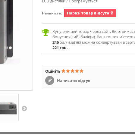
LCD дисплей / Програмується
Наразі товар відсутній
Наявність:
Купуючи цей товар через сайт, Ви отримає
бонусних(і,ий) балів(и). Ваш кошик містити
246
бал(и,ів) які можна конвертувати в серт
221 грн.
.
Оцініть
Написати відгук