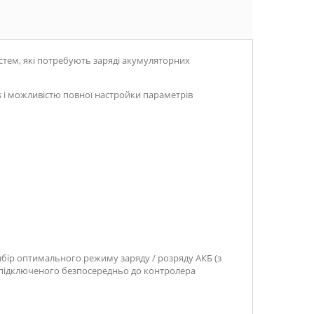
стем, які потребують заряді акумуляторних
 і можливістю повної настройки параметрів
вибір оптимального режиму заряду / розряду АКБ (з
я підключеного безпосередньо до контролера