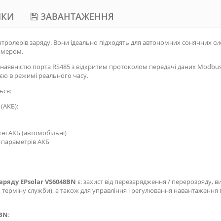
ИКИ
ЗАВАНТАЖЕННЯ
тролерів заряду. Вони ідеально підходять для автономних сонячних си
ймером.
наявністю порта RS485 з відкритим протоколом передачі даних Modbus
єю в режимі реального часу.
ься:
(АКБ):
тні АКБ (автомобільні)
 параметрів АКБ
заряду
EPsolar VS6048BN
є: захист від перезарядження / перерозряду, 
терміну служби), а також для управління і регулювання навантаженн
 BN
: