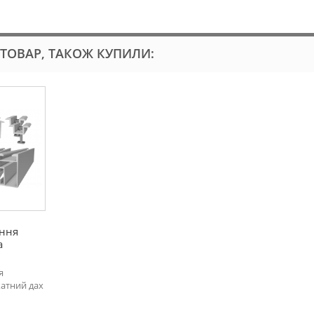
 ТОВАР, ТАКОЖ КУПИЛИ:
ення
а
я
катний дах