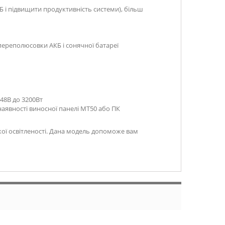
 і підвищити продуктивність системи), більш
переполюсовки АКБ і сонячної батареї
 48В до 3200Вт
 наявності виносної панелі MT50 або ПК
ої освітленості. Дана модель допоможе вам