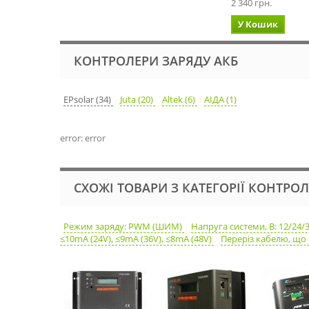
2 340 грн.
У Кошик
КОНТРОЛЕРИ ЗАРЯДУ АКБ
EPsolar (34)
Juta (20)
Altek (6)
АІДА (1)
error: error
СХОЖІ ТОВАРИ З КАТЕГОРІЇ КОНТРО
Режим заряду: PWM (ШИМ)
Напруга системи, В: 12/24/
≤10mA (24V), ≤9mA (36V), ≤8mA (48V)
Переріз кабелю, що 