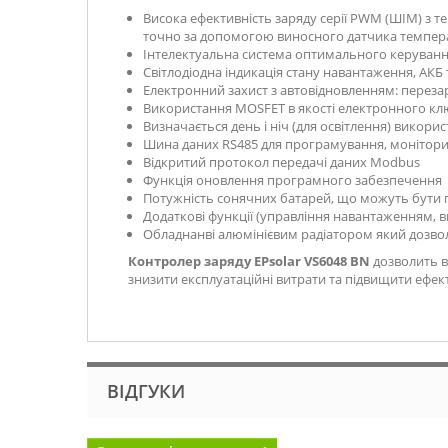
Висока ефективність заряду серії PWM (ШІМ) з 
точно за допомогою виносного датчика темпер
Інтелектуальна система оптимального керуванн
Світлодіодна індикація стану навантаження, АКБ 
Електронний захист з автовідновленням: переза
Використання MOSFET в якості електронного кл
Визначається день і ніч (для освітлення) викор
Шина даних RS485 для програмування, монітор
Відкритий протокол передачі даних Modbus
Функція оновлення програмного забезпечення
Потужність сонячних батарей, що можуть бути під
Додаткові функції (управління навантаженням, ви
Обладнанві алюмінієвим радіатором який дозво
Контролер заряду EPsolar VS6048 BN
дозволить в
знизити експлуатаційні витрати та підвищити ефек
ВІДГУКИ