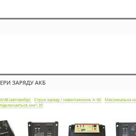
ЛЕРИ ЗАРЯДУ АКБ
36/48 (автовибір)
Струм заряду / навантаження, А: 60
Максимальна нап
підключається, мм²: 35