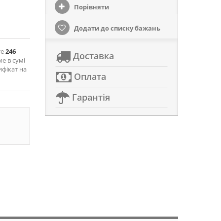
Порівняти
Додати до списку бажань
те
246
Доставка
ме в сумі
ифікат на
Оплата
Гарантія