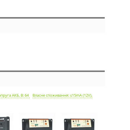
руга АКБ, В: 64
Власне споживання: ≤15mA (12V),