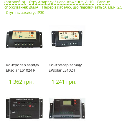
(автовибір)
Струм заряду / навантаження, А: 10
Власне
споживання: ≤6мА
Переріз кабелю, що підключається, мм²: 2,5
Ступінь захисту: IP30
Контролер заряду
Контролер заряду
EPsolar LS1024 R
EPsolar LS1024
1 362 грн.
1 241 грн.