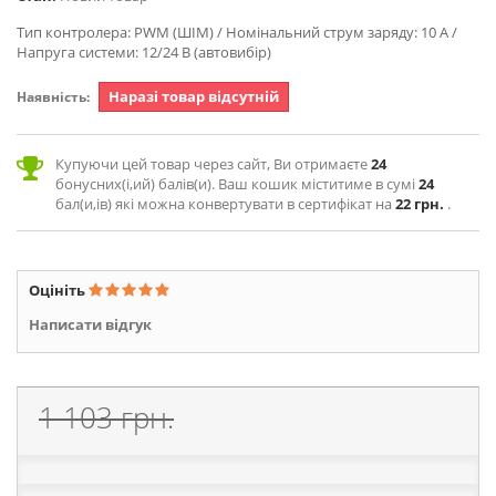
Тип контролера: PWM (ШІМ) / Номінальний струм заряду: 10 А /
Напруга системи: 12/24 В (автовибір)
Наразі товар відсутній
Наявність:
Купуючи цей товар через сайт, Ви отримаєте
24
бонусних(і,ий) балів(и). Ваш кошик міститиме в сумі
24
бал(и,ів) які можна конвертувати в сертифікат на
22 грн.
.
Оцініть
Написати відгук
1 103 грн.