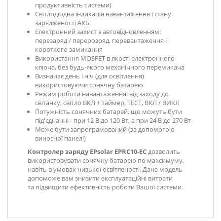
продуктивність системи)
Світлодіодна індикація навантаження і стану
зарядженості АКБ
Електронний захист з автовідновленням:
перезаряд / перерозряд, перевантаження і
короткого замикання
Використання MOSFET в якості електронного
ключа, без будь-якого механічного перемикача
Визначає день і ніч (для освітлення)
використовуючи сонячну батарею
Режим роботи навантаження: від заходу до
світанку, світло ВКЛ + таймер, ТЕСТ, ВКЛ / ВИКЛ
Потужність сонячних батарей, що можуть бути
під'єднанні - при 12 В до 120 Вт, а при 24 В до 270 Вт
Може бути запрограмований (за допомогою
виносної панелі)
Контролер заряду
EPsolar EPRC10-EC
дозволить
використовувати сонячну батарею по максимуму,
навіть в умовах низької освітленості. Дана модель
допоможе вам знизити експлуатаційні витрати
та підвищити ефективність роботи Вашої системи.