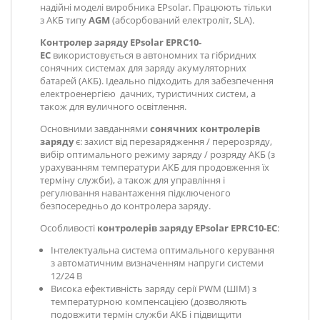
надійні моделі виробника EPsolar. Працюють тільки
з АКБ типу
AGM
(абсорбований електроліт, SLA).
Контролер заряду EPsolar EPRC10-
EC
використовується в автономних та гібридних
сонячних системах для заряду акумуляторних
батарей (АКБ). Ідеально підходить для забезпечення
електроенергією дачних, туристичних систем, а
також для вуличного освітлення.
Основними завданнями
сонячних контролерів
заряду
є: захист від перезарядження / перерозряду,
вибір оптимального режиму заряду / розряду АКБ (з
урахуванням температури АКБ для продовження їх
терміну служби), а також для управління і
регулювання навантаження підключеного
безпосередньо до контролера заряду.
Особливості
контролерів заряду EPsolar EPRC10-EC
:
Інтелектуальна система оптимального керування
з автоматичним визначенням напруги системи
12/24 В
Висока ефективність заряду серії PWM (ШІМ) з
температурною компенсацією (дозволяють
подовжити термін служби АКБ і підвищити