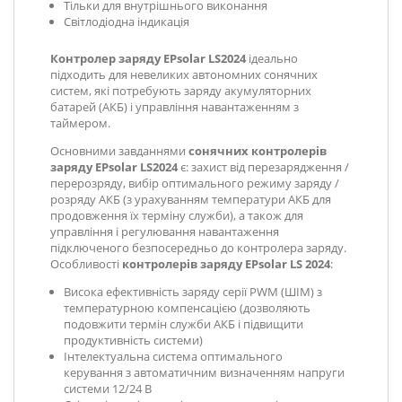
Тільки для внутрішнього виконання
Світлодіодна індикація
Контролер заряду EPsolar LS2024
ідеально
підходить для невеликих автономних сонячних
систем, які потребують заряду акумуляторних
батарей (АКБ) і управління навантаженням з
таймером.
Основними завданнями
сонячних контролерів
заряду
EPsolar LS2024
є: захист від перезарядження /
перерозряду, вибір оптимального режиму заряду /
розряду АКБ (з урахуванням температури АКБ для
продовження їх терміну служби), а також для
управління і регулювання навантаження
підключеного безпосередньо до контролера заряду.
Особливості
контролерів заряду EPsolar LS 2024
:
Висока ефективність заряду серії PWM (ШІМ) з
температурною компенсацією (дозволяють
подовжити термін служби АКБ і підвищити
продуктивність системи)
Інтелектуальна система оптимального
керування з автоматичним визначенням напруги
системи 12/24 В