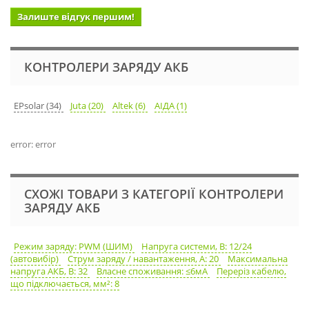
Залиште відгук першим!
КОНТРОЛЕРИ ЗАРЯДУ АКБ
EPsolar (34)
Juta (20)
Altek (6)
АІДА (1)
error: error
СХОЖІ ТОВАРИ З КАТЕГОРІЇ КОНТРОЛЕРИ
ЗАРЯДУ АКБ
Режим заряду: PWM (ШИМ)
Напруга системи, В: 12/24
(автовибір)
Струм заряду / навантаження, А: 20
Максимальна
напруга АКБ, В: 32
Власне споживання: ≤6мА
Переріз кабелю,
що підключається, мм²: 8