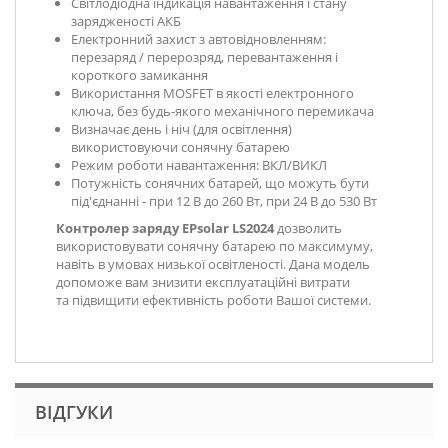
Світлодіодна індикація навантаження і стану
зарядженості АКБ
Електронний захист з автовідновленням:
перезаряд / перерозряд, перевантаження і
короткого замикання
Використання MOSFET в якості електронного
ключа, без будь-якого механічного перемикача
Визначає день і ніч (для освітлення)
використовуючи сонячну батарею
Режим роботи навантаження: ВКЛ/ВИКЛ
Потужність сонячних батарей, що можуть бути
під'єднанні - при 12 В до 260 Вт, при 24 В до 530 Вт
Контролер заряду EPsolar LS2024
дозволить
використовувати сонячну батарею по максимуму,
навіть в умовах низької освітленості. Дана модель
допоможе вам знизити експлуатаційні витрати
та підвищити ефективність роботи Вашої системи.
ВІДГУКИ