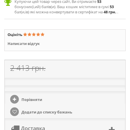
Купуючи цей товар через сайт, Ви отримаєте
53
бонусних(і,ий) балів(и). Ваш кошик міститиме в сумі
53
бал(и,ів) які можна конвертувати в сертифікат на
48 грн.
.
Оцініть
Написати відгук
2 413 грн.
Порівняти
Додати до списку бажань
Доставка