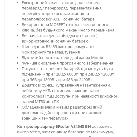
Електронний захист з автовідновленням:
перезаряд / перерозряд, перевантаження,
перегріву, короткого замикання та
переполюсовки АКБ і сонячної батареї
Використання MOSFET в якості електронного
ключа, без будь-якого механічного перемикача
Визначається день і ніч (для освітлення)
використовуючи сонячну батарею
Шина даних RS485 для програмування,
моніторингу та налаштування
Відкритий протокол передачі даних Modbus
Функція оновлення програмного забезпечення
Потужність сонячних батарей, що можуть бути
під'єднанні - при 12В до 600Вт, при 24В до 1200Вт,
при 36В до 1800Вт, при 48В до 2400Вт
Додаткові функції (управління навантаженням,
вибір типу АКБ, статистика використання
контролера і т.д.) доступні при наявності виносної
панелі MT50 або ПК
Обладнанві алюмінієвим радіатором який
дозволяє надійно працювати при високих
зовнішніх температурах
Контролер заряду EPsolar VS4548 BN
дозволить
використовувати сонячну батарею по максимуму,