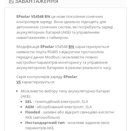
ЗАВАНТАЖЕННЯ
EPsolar VS4548 BN
це нове покоління сонячних
контролерів заряду. Вони ідеально підходять для
автономних сонячних систем, які потребують заряді
акумуляторних батарей (АКБ) та управлінням
навантаженням з таймером.
Модифікація
EPsolar
VS4548
BN
характеризуються
наявністю порта RS485 з відкритим протоколом
передачі даних Modbus і можливістю повної
настройки параметрів моніторингу та управління
акумуляторною батареєю в режимі реального часу.
Серія
контролерів заряду
EPsolar
VS
характеризується:
Можливістю вибору типу акумуляторної батареї
(АКБ):
GEL
- гелеподібний електроліт, SLA
AGM
- абсорбований електроліт, SLA
Flooded
- заливні або відкриті свинцево-кислотні
АКБ (автомобільні)
Нестандартний тип
- можливе задання своїх
параметрів АКБ