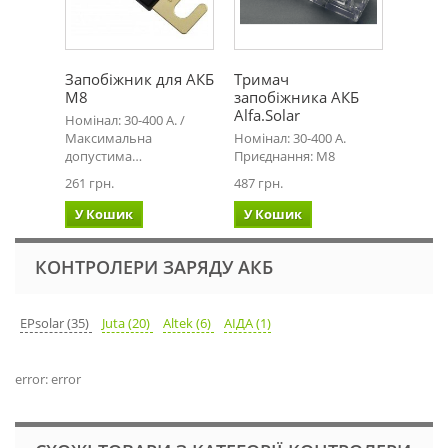
Запобіжник для АКБ
Тримач
М8
запобіжника АКБ
Alfa.Solar
Номінал: 30-400 А. /
Максимальна
Номінал: 30-400 А.
допустима…
Приєднання: М8
261 грн.
487 грн.
У Кошик
У Кошик
КОНТРОЛЕРИ ЗАРЯДУ АКБ
EPsolar (35)
Juta (20)
Altek (6)
АІДА (1)
error: error