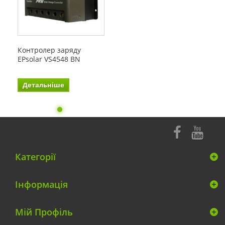
Контролер заряду
EPsolar VS4548 BN
Детальніше
Категорії
Інформація
Мій Профіль