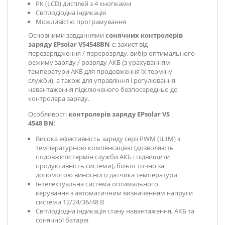
РК (LCD) дисплей з 4 кнопками
Світлодіодна індикація
Можливістю програмування
Основними завданнями
сонячних контролерів
заряду
EPsolar VS4548BN
є: захист від
перезарядження / перерозряду, вибір оптимального
режиму заряду / розряду АКБ (з урахуванням
температури АКБ для продовження їх терміну
служби), а також для управління і регулювання
навантаження підключеного безпосередньо до
контролера заряду.
Особливості
контролерів заряду EPsolar VS
4548 BN
:
Висока ефективність заряду серії PWM (ШІМ) з
температурною компенсацією (дозволяють
подовжити термін служби АКБ і підвищити
продуктивність системи), більш точно за
допомогою виносного датчика температури
Інтелектуальна система оптимального
керування з автоматичним визначенням напруги
системи 12/24/36/48 В
Світлодіодна індикація стану навантаження, АКБ та
сонячної батареї