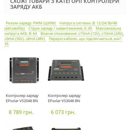
СХОЖІ ТОВАРИ З КАТЕГОРІЇ КОНТРОЛЕРИ
ЗАРЯДУ АКБ
Режим заряду: PWM (ШИМ)
Напруга системи, В: 12/24/36/48
(автовибір)
Струм заряду / навантаження, А: 45
Максимальна
напруга АКБ, В: 64
Власне споживання: ≤15mA (12V), ≤10mA (24V),
≤9mA (36V), ≤8mA (48V)
Переріз кабелю, що підключається, мм²:
35
Контролер заряду
Контролер заряду
EPsolar VS2048 BN
EPsolar VS3048 BN
8 789 грн.
6 073 грн.