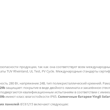
езопасности продукции, так как она соответствует всем международны
ты TUV Rheinland, UL Test, PV Cycle. Международные стандарты серти
ность 280 Вт, напряжение 24В, тип поликристаллический кремний. Ра
-29b
защищает: покрытие в виде двойного ламината и закалённое стекл
b
подвергаются квалификационным испытаниям в соответствии с им
29b
имеют класс влагостойкости IP65.
Солнечные батареи Yingli Solar
их панелей
IEC61215
включают следующее: