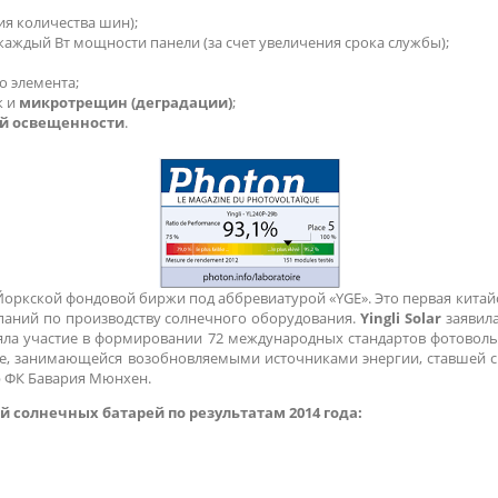
ия количества шин);
 каждый Вт мощности панели (за счет увеличения срока службы);
 элемента;
к и
микротрещин (деградации)
;
й освещенности
.
Йоркской фондовой биржи под аббревиатурой «YGE». Это первая кита
паний по производству солнечного оборудования.
Yingli Solar
заявила
ла участие в формировании 72 международных стандартов фотовольтаи
, занимающейся возобновляемыми источниками энергии, ставшей спо
 ФК Бавария Мюнхен.
солнечных батарей по результатам 2014 года: