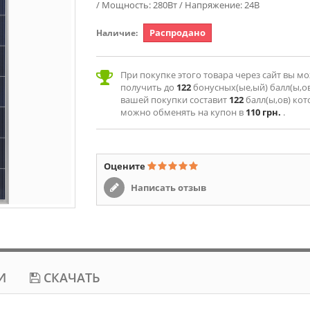
/ Мощность: 280Вт / Напряжение: 24В
Распродано
Наличие:
При покупке этого товара через сайт вы м
получить до
122
бонусных(ые,ый) балл(ы,ов
вашей покупки составит
122
балл(ы,ов) ко
можно обменять на купон в
110 грн.
.
Оцените
Написать отзыв
И
СКАЧАТЬ