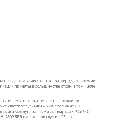
м стандартам качества. Это подтверждает наличие
фикации приняты в большинстве стран, в том числе
ма выполнена из анодированного алюминия.
о со светопропусканием 92% с толщиной 3
еющимися международными стандартами
IEC61215
.
 YL280P 5BB
имеют срок службы 25 лет.