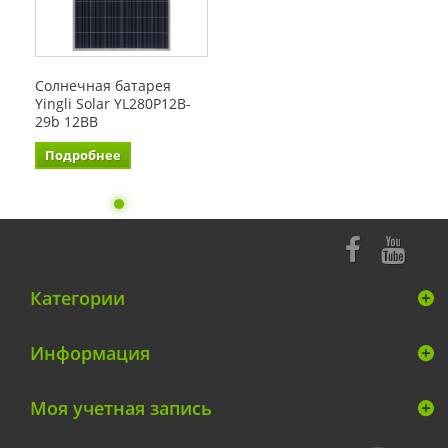
Солнечная батарея
Yingli Solar YL280P12B-
29b 12BB
Подробнее
Категории
Информация
Моя учетная запись