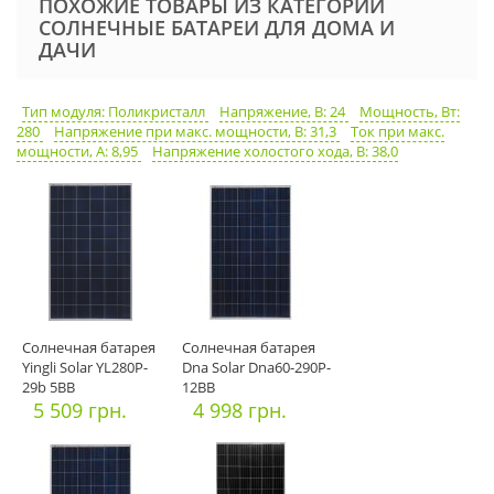
ПОХОЖИЕ ТОВАРЫ ИЗ КАТЕГОРИИ
СОЛНЕЧНЫЕ БАТАРЕИ ДЛЯ ДОМА И
ДАЧИ
Тип модуля: Поликристалл
Напряжение, В: 24
Мощность, Вт:
280
Напряжение при макс. мощности, В: 31,3
Ток при макс.
мощности, А: 8,95
Напряжение холостого хода, В: 38,0
Солнечная батарея
Солнечная батарея
Yingli Solar YL280P-
Dna Solar Dna60-290P-
29b 5BB
12BB
5 509 грн.
4 998 грн.