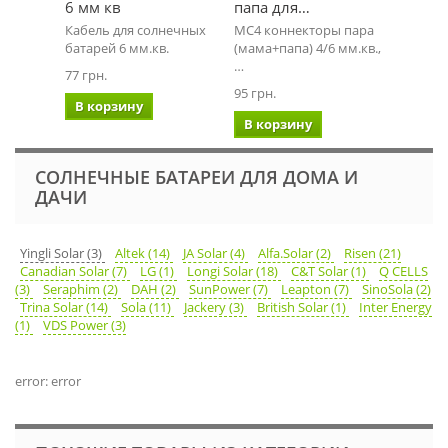
6 мм кв
папа для…
Тип: C
Кабель для солнечных
MC4 коннекторы пара
напряж
батарей 6 мм.кв.
(мама+папа) 4/6 мм.кв.,
…
…
77 грн.
193 грн
95 грн.
В корзину
В ко
В корзину
СОЛНЕЧНЫЕ БАТАРЕИ ДЛЯ ДОМА И
ДАЧИ
Yingli Solar (3)
Altek (14)
JA Solar (4)
Alfa.Solar (2)
Risen (21)
Canadian Solar (7)
LG (1)
Longi Solar (18)
C&T Solar (1)
Q CELLS
(3)
Seraphim (2)
DAH (2)
SunPower (7)
Leapton (7)
SinoSola (2)
Trina Solar (14)
Sola (11)
Jackery (3)
British Solar (1)
Inter Energy
(1)
VDS Power (3)
error: error