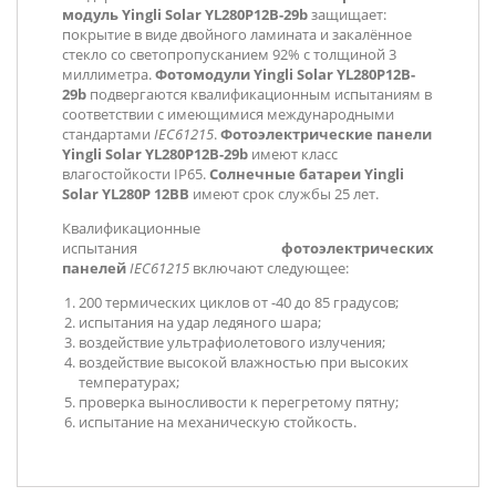
модуль
Yingli Solar YL280P12B-29b
защищает:
покрытие в виде двойного ламината и закалённое
стекло со светопропусканием 92% с толщиной 3
миллиметра.
Фотомодули
Yingli Solar YL280P12B-
29b
подвергаются квалификационным испытаниям в
соответствии с имеющимися международными
стандартами
IEC61215
.
Фотоэлектрические панели
Yingli Solar YL280P12B-29b
имеют класс
влагостойкости IP65.
Солнечные батареи Yingli
Solar YL280P 12BB
имеют срок службы 25 лет.
Квалификационные
испытания
фотоэлектрических
панелей
IEC61215
включают следующее:
200 термических циклов от -40 до 85 градусов;
испытания на удар ледяного шара;
воздействие ультрафиолетового излучения;
воздействие высокой влажностью при высоких
температурах;
проверка выносливости к перегретому пятну;
испытание на механическую стойкость.