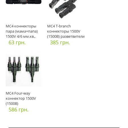
MC4 коннекторы
MC4 T-branch
пара (мама+папа)
коннекторы 1500V
1500V 4/6 мм.кв.,
(1500В) разветвители
коннекторы
63 грн.
пара
385 грн.
MC4 Four-way
коннектор 1500V
(1500В)
соединительный
586 грн.
тройной,