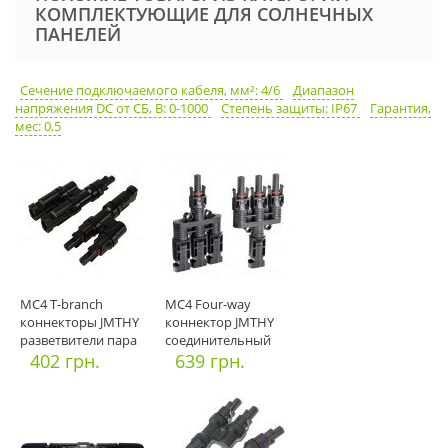
КОМПЛЕКТУЮЩИЕ ДЛЯ СОЛНЕЧНЫХ
ПАНЕЛЕЙ
Сечение подключаемого кабеля, мм²: 4/6
Диапазон
напряжения DC от СБ, В: 0-1000
Степень защиты: IP67
Гарантия,
мес: 0,5
MC4 T-branch
MC4 Four-way
коннекторы JMTHY
коннектор JMTHY
разветвители пара
соединительный
402 грн.
тройной пара
639 грн.