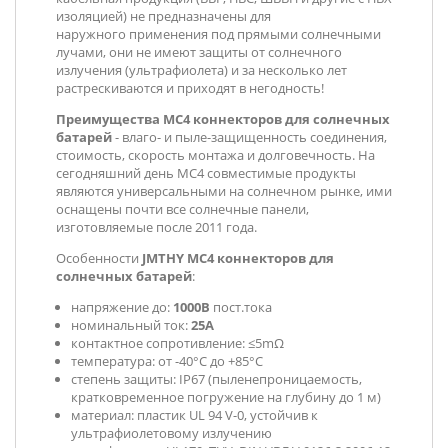
изоляцией) не предназначены для
наружного применения под прямыми солнечными
лучами, они не имеют защиты от солнечного
излучения (ультрафиолета) и за несколько лет
растрескиваются и приходят в негодность!
Преимущества MC4 коннекторов для солнечных
батарей
- влаго- и пыле-защищенность соединения,
стоимость, скорость монтажа и долговечность. На
сегодняшний день MC4 совместимые продукты
являются универсальными на солнечном рынке, ими
оснащены почти все солнечные панели,
изготовляемые после 2011 года.
Особенности
JMTHY MC4 коннекторов для
солнечных батарей
:
напряжение до:
1000В
пост.тока
номинальный ток:
25А
контактное сопротивление:
≤5mΩ
температура: от
-40°C до +85°C
степень защиты: IP67 (пыленепроницаемость,
кратковременное погружение на глубину до 1 м)
материал: пластик
UL 94 V-0,
устойчив к
ультрафиолетовому излучению