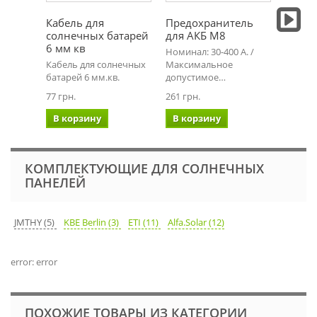
Кабель для
Предохранитель
Кабел
солнечных батарей
для АКБ М8
солне
6 мм кв
4 мм 
Номинал: 30-400 А. /
Кабель для солнечных
Максимальное
Кабель
батарей 6 мм.кв.
допустимое…
батаре
77 грн.
261 грн.
68 грн.
В корзину
В корзину
В ко
КОМПЛЕКТУЮЩИЕ ДЛЯ СОЛНЕЧНЫХ
ПАНЕЛЕЙ
JMTHY (5)
KBE Berlin (3)
ETI (11)
Alfa.Solar (12)
error: error
ПОХОЖИЕ ТОВАРЫ ИЗ КАТЕГОРИИ