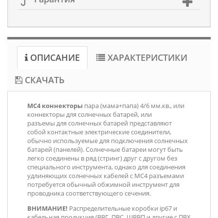
ОПИСАНИЕ
ХАРАКТЕРИСТИКИ
СКАЧАТЬ
MC4 коннекторы
пара (мама+папа) 4/6 мм.кв., или
коннекторы для солнечных батарей, или
разъемы для солнечных батарей представляют
собой контактные электрические соединители,
обычно используемые для подключения солнечных
батарей (панелей). Солнечные батареи могут быть
легко соединены в ряд (стринг) друг с другом без
специального инструмента, однако для соединения
удлиняющих солнечных кабелей с MC4 разъемами
потребуется обычный обжимной инструмент для
проводника соответствующего сечения.
ВНИМАНИЕ!
Распределительные коробки ip67 и
кабельная продукция (ВВГ, ПВС, ШВВП и другие с ПВХ