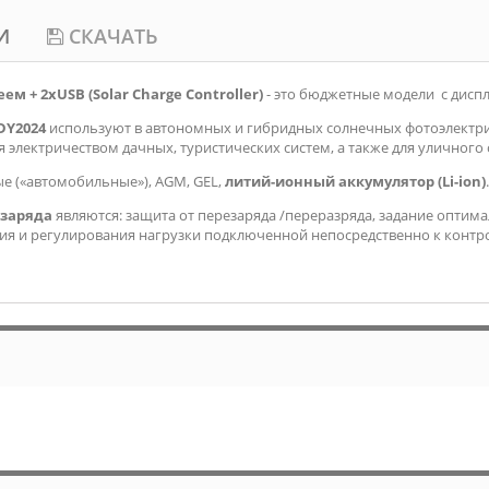
И
СКАЧАТЬ
м + 2xUSB (Solar Charge Controller)
- это бюджетные модели с диспле
DY2024
используют в автономных и гибридных солнечных фотоэлектри
я электричеством дачных, туристических систем, а также для уличного
е («автомобильные»), AGM, GEL,
литий-ионный аккумулятор (Li-ion)
.
 заряда
являются: защита от перезаряда /переразряда, задание оптим
ния и регулирования нагрузки подключенной непосредственно к контро