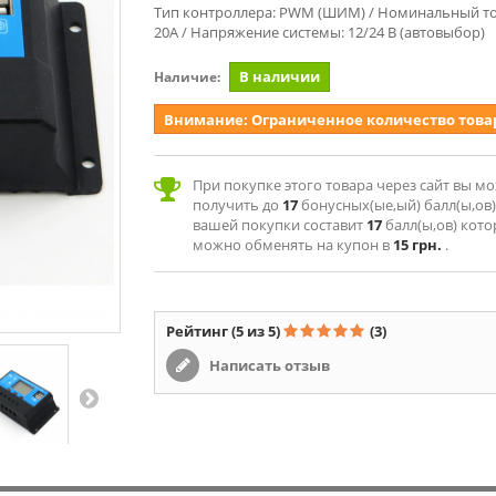
Тип контроллера: PWM (ШИМ) / Номинальный то
20А / Напряжение системы: 12/24 В (автовыбор)
В наличии
Наличие:
Внимание: Ограниченное количество това
При покупке этого товара через сайт вы м
получить до
17
бонусных(ые,ый) балл(ы,ов)
вашей покупки составит
17
балл(ы,ов) кот
можно обменять на купон в
15 грн.
.
Рейтинг
(5 из 5)
(3)
Написать отзыв