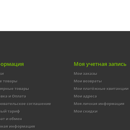
ормация
Моя учетная запись
ки
Мои заказы
е товары
Мои возвраты
лярные товары
Мои платёжные квитанции
вка и Оплата
Мои адреса
зовательское соглашение
Моя личная информация
ный тариф
Мои скидки
ат и обмен
зная информация