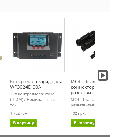
Контроллер заряда Juta
MC4 T-branch
Си
WP3024D 30А
коннекторы JMTHY
фо
разветвители…
ск
Тип контроллера: PWM
(ШИМ) / Номинальный
MC4 T-branch коннекторы
Си
ток…
разветвители пара…
фо
кр
1 782 грн.
402 грн.
2 3
В корзину
В корзину
В