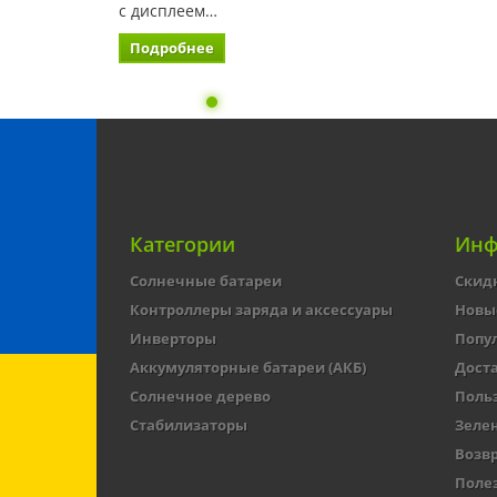
с дисплеем…
Подробнее
Категории
Инф
Солнечные батареи
Скид
Контроллеры заряда и аксессуары
Новы
Инверторы
Попу
Аккумуляторные батареи (АКБ)
Доста
Солнечное дерево
Поль
Стабилизаторы
Зеле
Возвр
Поле