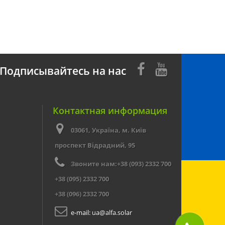
Подписывайтесь на нас
Контактная информация
03061, Україна, м. Київ
проспект Відрадний, 95
Звоните нам:
+38 (093) 2332 700
+38 (095) 2332 700
+38 (096) 2332 700
e-mail:
ua@alfa.solar