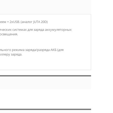
ем + 2хUSB. (аналог JUTA 20D)
ческих системах для заряда аккумуляторных
 освещения.
ального режима заряда/разряда АКБ (для
ллеру заряда.