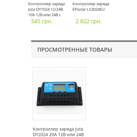
Контроллер заряда
Контроллер заряда
Juta DY1024 12/24В
EPsolar LS3024EU
10А 12В или 24В с
диспл
545 грн.
2 822 грн.
ПРОСМОТРЕННЫЕ ТОВАРЫ
Контроллер заряда Juta
DY2024 20А 12В или 24В