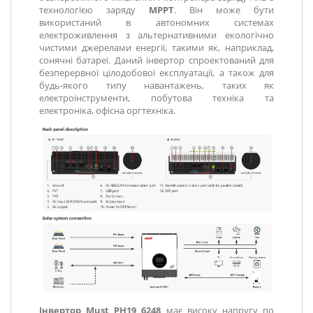
технологією заряду
MPPT
. Він може бути
використаний в автономних системах
електроживлення з альтернативними екологічно
чистими джерелами енергії, такими як, наприклад,
сонячні батареї. Даний інвертор спроектований для
безперервної цілодобової експлуатації, а також для
будь-якого типу навантажень, таких як
електроінструменти, побутова техніка та
електроніка, офісна оргтехніка.
Інвертор Must PH19 6248
має високу напругу по