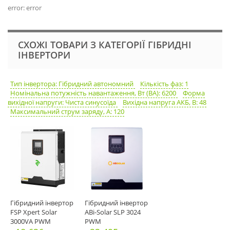
error: error
СХОЖІ ТОВАРИ З КАТЕГОРІЇ ГІБРИДНІ
ІНВЕРТОРИ
Тип інвертора: Гібридний автономний
Кількість фаз: 1
Номінальна потужність навантаження, Вт (ВА): 6200
Форма
вихідної напруги: Чиста синусоїда
Вихідна напруга АКБ, В: 48
Максимальний струм заряду, А: 120
Гібридний інвертор
Гібридний інвертор
FSP Xpert Solar
ABi-Solar SLP 3024
3000VA PWM
PWM