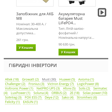
Запобіжник для АКБ
Акумуляторна
Компл
М8
батарея Must
для А
LiFePO4…
приз
Номінал: 30-400 А. /
Максимальна
Тип: Літій-залізо-
Компле
допустима…
фосфатний /
АКБ. Пе
Номінальна напруга:…
мм.кв.
261 грн.
90 630 грн.
2 655 г
У Кошик
У Кошик
У Ко
ГІБРИДНІ ІНВЕРТОРИ
Altek (18)
Growatt (2)
Must (30)
Huawei (5)
Axioma (1)
Challenger (2)
Fronius (3)
Victron Energy (7)
LogicPower (8)
Voltronic Power (1)
NetPRO UPS (3)
Afore (5)
Solis (2)
Sermatec
(4)
LuxPower (1)
Soluna (4)
ORBUS (2)
2E (18)
Solax power (10)
Solinteg (3)
FOX ESS (7)
Deye (12)
Sako (4)
Stromherz (6)
Felicity (1)
EASUN (1)