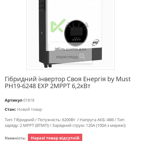
Збільшити для
перегляду
Гібридний інвертор Своя Енергія by Must
PH19-6248 EXP 2MPPT 6,2кВт
Артикул
01818
Стан:
Новий товар
Тип: Гібридний / Потужність: 6200Вт / Напруга АКБ: 48В / Тип
заряду: 2 MPPT (ВТМП) / Зарядний струм: 120А (100A з мережі)
Наразі товар відсутній
Наявність: