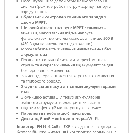
Налаштування за допомогою кольорового РК-
дисплея (режими роботи, струм заряду, напруга
заряду тощо).
Вбудований
контролер сонячного заряду з
двома MPPT.
Широкий діапазон напруги
MPPT становить
90~450 В
, максимальна вхідна напруга
фотоелектричних систем може досягати
до 500 В
(450 В для паралельного підключення).
Може забезпечити живлення навантаження
без
акумулятора
.
Поєднання сонячної системи, мережі змінного
струму та джерела живлення від акумулятора для
безперервного живлення.
Захист від перевантаження, короткого замикання
та глибокого розряду.
З функцією зв'язку з літієвими акумуляторами
BMS
.
З функцією активації літієвих акумуляторів
змінного струму/фотоелектричних систем.
Підтримка функцій моніторингу USB, RS485.
Паралельна робота до 6 пристрої
в.
Дистанційний моніторинг через Wi-F
i.
Інвертор PH19 6,2кВт EXP
складається з джерела
безперебійного живлення і контролера заряду АКБ з