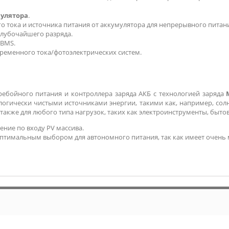
мулятора
.
о тока и источника питания от аккумулятора для непрерывного питан
глубочайшего разряда.
 BMS.
ременного тока/фотоэлектрических систем.
ребойного питания и контроллера заряда АКБ с технологией заряда
логически чистыми источниками энергии, такими как, например, со
также для любого типа нагрузок, таких как электроинструменты, бытов
ние по входу PV массива.
оптимальным выбором для автономного питания, так как имеет очень