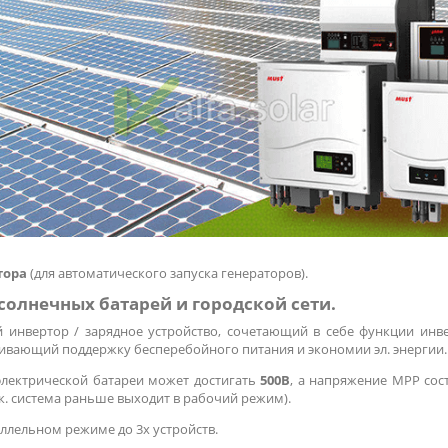
тора
(для автоматического запуска генераторов).
солнечных батарей и городской сети.
инвертор / зарядное устройство, сочетающий в себе функции инве
чивающий поддержку бесперебойного питания и экономии эл. энергии
лектрической батареи может достигать
500В
, а напряжение MPP сос
к. система раньше выходит в рабочий режим).
аллельном режиме до 3х устройств.