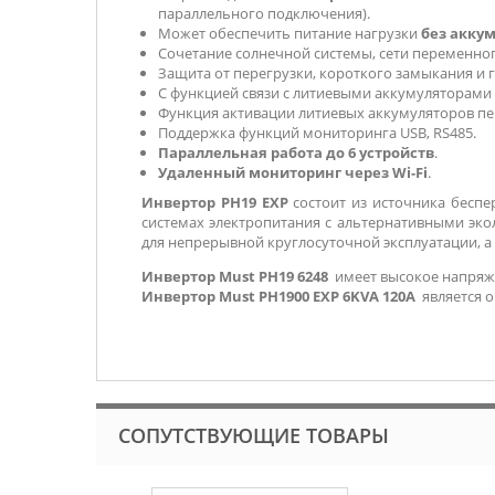
параллельного подключения).
Может обеспечить питание нагрузки
без акку
Сочетание солнечной системы, сети переменног
Защита от перегрузки, короткого замыкания и 
С функцией связи с литиевыми аккумуляторами
Функция активации литиевых аккумуляторов пе
Поддержка функций мониторинга USB, RS485.
Параллельная работа до 6 устройств
.
Удаленный мониторинг через Wi-Fi
.
Инвертор PH19 EXP
состоит из источника беспе
системах электропитания с альтернативными эко
для непрерывной круглосуточной эксплуатации, а 
Инвертор Must PH19 6248
имеет высокое напряже
Инвертор Must PH1900 EXP 6KVA 120А
является 
СОПУТСТВУЮЩИЕ ТОВАРЫ