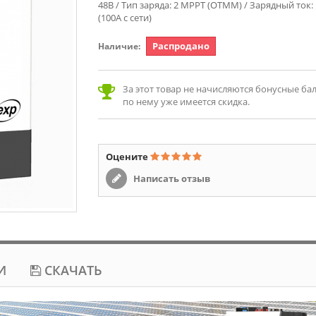
48В / Тип заряда: 2 MPPT (ОТММ) / Зарядный ток:
(100А с сети)
Распродано
Наличие:
За этот товар не начисляются бонусные балл
по нему уже имеется скидка.
Оцените
Написать отзыв
И
СКАЧАТЬ