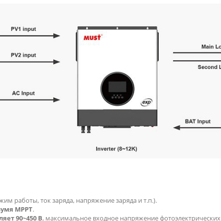
м работы, ток заряда, напряжение заряда и т.п.).
вумя MPPT
.
яет 90~450 В
, максимальное входное напряжение фотоэлектрических