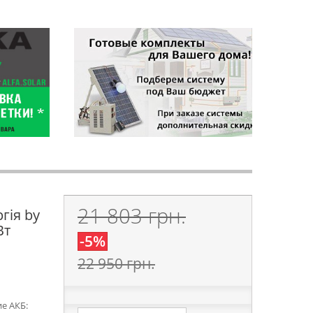
21 803 грн.
гія by
Вт
-5%
22 950 грн.
е АКБ: