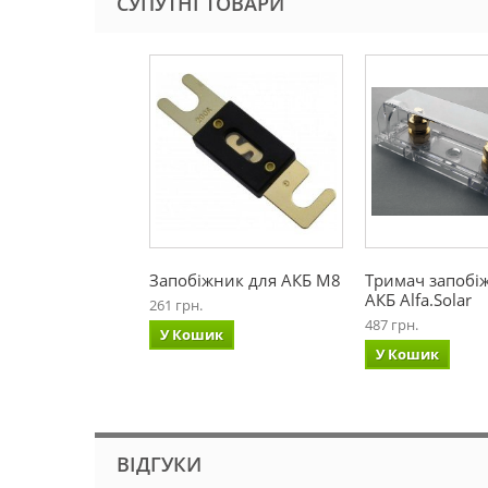
СУПУТНІ ТОВАРИ
Запобіжник для АКБ М8
Тримач запобі
АКБ Alfa.Solar
261 грн.
487 грн.
У Кошик
У Кошик
ВІДГУКИ