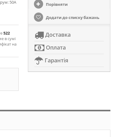
трум: 50А
Порівняти
Додати до списку бажань
те
522
Доставка
ме в сумі
ифікат на
Оплата
Гарантія