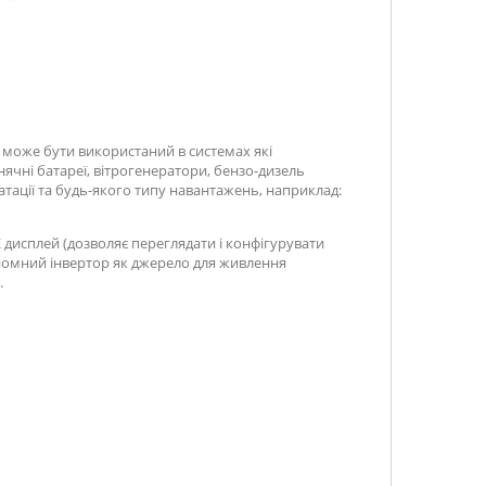
н може бути використаний в системах які
ячні батареї, вітрогенератори, бензо-дизель
атації та будь-якого типу навантажень, наприклад:
 дисплей (дозволяє переглядати і конфігурувати
ономний інвертор як джерело для живлення
.