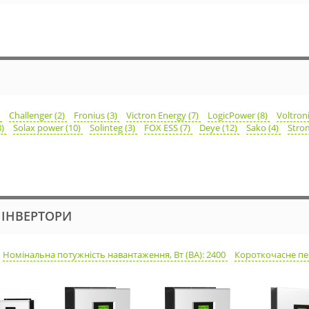
)
Challenger (2)
Fronius (3)
Victron Energy (7)
LogicPower (8)
Voltron
8)
Solax power (10)
Solinteg (3)
FOX ESS (7)
Deye (12)
Sako (4)
Stro
І ІНВЕРТОРИ
Номінальна потужність навантаження, Вт (ВА): 2400
Короткочасне пер