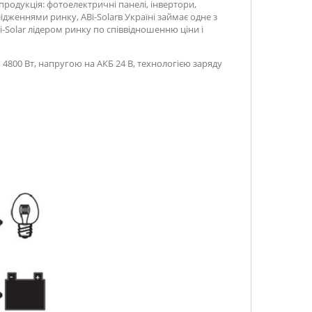
одукція: фотоелектричні панелі, інвертори,
слідженнями ринку,
ABi
-
Solar
в Україні займає одне з
-Solar лідером ринку по співвідношенню ціни і
4800 Вт, напругою на АКБ 24 В, технологією заряду