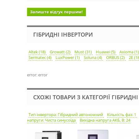
Залиште відгук першим!
ГІБРИДНІ ІНВЕРТОРИ
Altek (18)
Growatt (2)
Must (31)
Huawei (5)
Axioma (1
Sermatec (4)
LuxPower (1)
Soluna (4)
ORBUS (2)
2E (1
error: error
СХОЖІ ТОВАРИ З КАТЕГОРІЇ ГІБРИДН
Тип інвертора: Гібридний автономний
Кількість фаз: 1
напруги: Чиста синусоїда
Вихідна напруга АКБ, В: 24