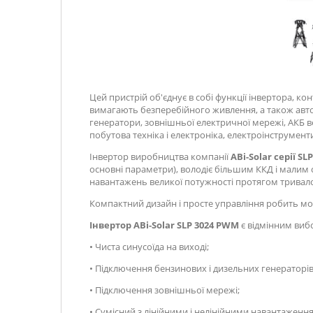
Цей пристрій об'єднує в собі функції інвертора, 
вимагають безперебійного живлення, а також авто
генератори, зовнішньої електричної мережі, АКБ ве
побутова техніка і електроніка, електроінструменти
Інвертор виробництва компанії
ABi-Solar серії SLP
основні параметри), володіє більшим ККД і малим
навантажень великої потужності протягом тривало
Компактний дизайн і просте управління робить мо
Інвертор ABi-Solar SLP 3024 PWM
є відмінним виб
• Чиста синусоїда на виході;
• Підключення бензинових і дизельних генераторів
• Підключення зовнішньої мережі;
• Сумісний з лінійними і нелінійними навантаженн