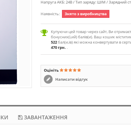
Напруга АКБ: 24В / Тип заряду: ШІМ / Зарядний с
Наявність:
Знято з виробництва
Купуючи цей товар через сайт, Ви отримає
бонусних(і,ий) балів(и). Ваш кошик містити
522
бал(и,ів) які можна конвертувати в серт
470 грн.
.
Оцініть
Написати відгук
ИКИ
ЗАВАНТАЖЕННЯ