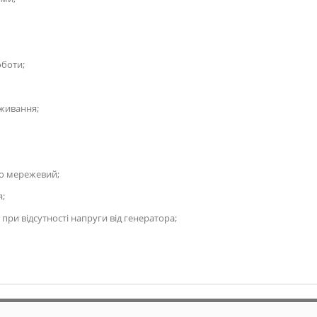
оботи;
оживання;
бо мережевий;
я;
при відсутності напруги від генератора;