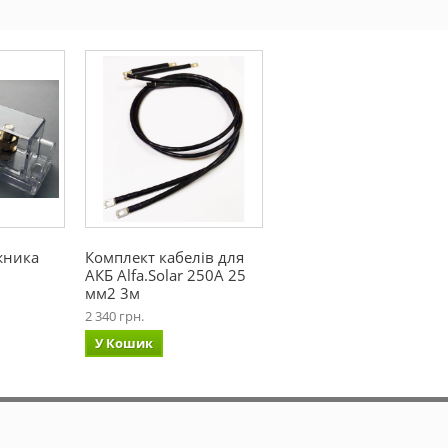
жника
Комплект кабелів для
АКБ Alfa.Solar 250А 25
мм2 3м
2 340 грн.
У Кошик