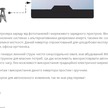
контролера заряду від фотопанелей і мережевого зарядного пристрою. Ві
номних системах з альтернативними джерелами енергії, такими як: сон
ликої місткості. Даний інвертор спроектований для цілодобової експлу
, офісна оргтехніка.
генерує змінний струм чистої синусоїдальної хвилі, має вбудований ЖК
 струмом для власних потреб. Це дає можливість використовувати авт
го часу, без можливості використання традиційної електричної мережі
нтаж і використання даного інвертора простим і зручним.
ором для автономного живлення, так як має ряд переваг:
;
ями;