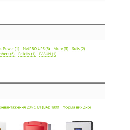
ic Power (1)
NetPRO UPS (3)
Afore (5)
Solis (2)
mherz (6)
Felicity (1)
EASUN (1)
евантаження 20мс, Вт (ВА): 4800
Форма вихідної