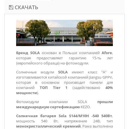
СКАЧАТЬ
Бренд SOLA
основан в Польше компанией
Afore
,
которая предоставляет гарантию 15-ть лет
(европейского образца) на фотомодули.
Солнечные модули
SOLA
имеют класс "А" и
изготавливаются китайской компанией Jiangsu GPPV,
которая в основном производит панели для
компаний
ТОП Tier 1
(задействовано
40%
мощности
).
Фотомодули компании SOLA
прошли
международную сертефикацию
KEZO.
Солнечная батарея Sola S144/М10Н -540 540Вт
,
мощность 540 Вт, напряжение 24В, тип
монокристаллический кремний
. Рама выполнена