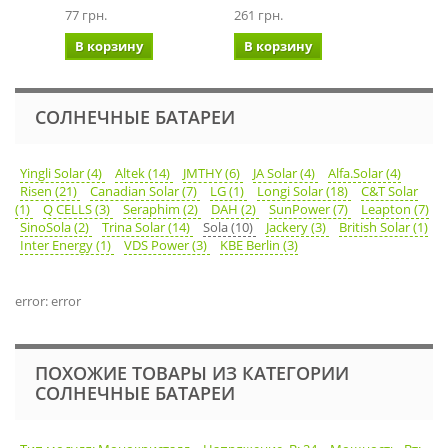
скатн
77 грн.
261 грн.
2 340 г
В корзину
В корзину
В ко
СОЛНЕЧНЫЕ БАТАРЕИ
Yingli Solar (4)
Altek (14)
JMTHY (6)
JA Solar (4)
Alfa.Solar (4)
Risen (21)
Canadian Solar (7)
LG (1)
Longi Solar (18)
C&T Solar
(1)
Q CELLS (3)
Seraphim (2)
DAH (2)
SunPower (7)
Leapton (7)
SinoSola (2)
Trina Solar (14)
Sola (10)
Jackery (3)
British Solar (1)
Inter Energy (1)
VDS Power (3)
KBE Berlin (3)
error: error
ПОХОЖИЕ ТОВАРЫ ИЗ КАТЕГОРИИ
СОЛНЕЧНЫЕ БАТАРЕИ