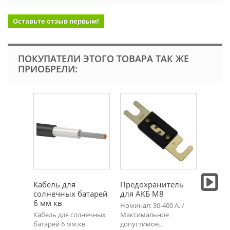
Оставьте отзыв первым!
ПОКУПАТЕЛИ ЭТОГО ТОВАРА ТАК ЖЕ
ПРИОБРЕЛИ:
Кабель для
Предохранитель
Систе
солнечных батарей
для АКБ М8
фотом
6 мм кв
скатн
Номинал: 30-400 А. /
Кабель для солнечных
Максимальное
Систем
батарей 6 мм.кв.
допустимое…
фотомо