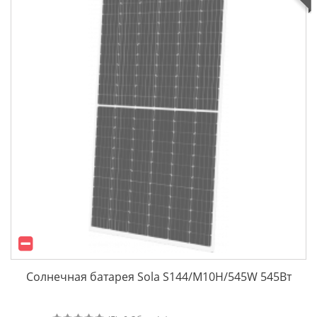
Солнечная батарея Sola S144/M10H/545W 545Вт