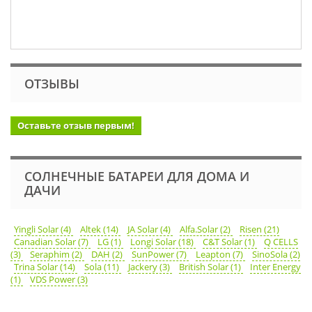
ОТЗЫВЫ
Оставьте отзыв первым!
СОЛНЕЧНЫЕ БАТАРЕИ ДЛЯ ДОМА И
ДАЧИ
Yingli Solar (4)
Altek (14)
JA Solar (4)
Alfa.Solar (2)
Risen (21)
Canadian Solar (7)
LG (1)
Longi Solar (18)
C&T Solar (1)
Q CELLS
(3)
Seraphim (2)
DAH (2)
SunPower (7)
Leapton (7)
SinoSola (2)
Trina Solar (14)
Sola (11)
Jackery (3)
British Solar (1)
Inter Energy
(1)
VDS Power (3)