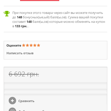
При покупке этого товара через сайт вы можете получить
до
148
бонусных(ые,ый) балл(ы,ов). Сумма вашей покупки
составит
148
балл(ы,ов) которые можно обменять на купон
в
133 грн.
.
Оцените
Написать отзыв
6 692 грн.
Сравнить