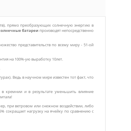
тв), прямо преобразующих солнечную энергию в
солнечные батареи
производят непосредственно
ожество представительств по всему миру - 51-ой
нтия на 100%-ую выработку 10лет.
.
рах). Ведь в научном мире известен тот факт, что
 в кремнии и в результате уменьшить влияние
итала!
ер, при ветровом или снежном воздействии, либо
5% сокращает нагрузку на ячейку по сравнению с