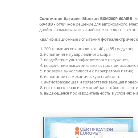
Солнечная батарея Bluesun BSM280P-60/4BB
, 
60/4BB
-
отличное решение для автономного элект
двойного ламината и закалённое стекло со свето
Квалификационные испытания
фотоэлектрическ
200 термических циклов от -40 до 85 градусов;
испытания на удар ледяного шара;
воздействие ультрафиолетового излучения;
воздействие высокой влажностью при высоких 
проверка выносливости к перегретому пятну;
испытание на механическую стойкость;
антиотражающая и грязеотталкивающая поверхн
высокая солевая и аммонийная стойкость, серт
выдающаяся производительность в условиях ни