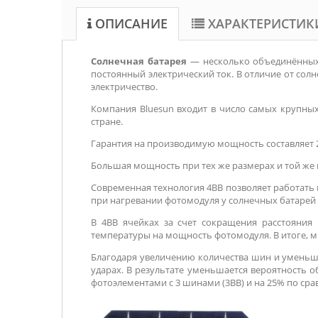
ОПИСАНИЕ
ХАРАКТЕРИСТИК
Солнечная батарея
— несколько объединённых 
постоянный электрический ток. В отличие от сол
электричество.
Компания Bluesun входит в число самых крупных
стране.
Гарантия на производимую мощность составляет 25
Большая мощность при тех же размерах и той же 
Современная технология 4BB позволяет работать п
при нагревании фотомодуля у солнечных батарей
В 4BB ячейках за счет сокращения расстояни
температуры на мощность фотомодуля. В итоге, 
Благодаря увеличению количества шин и уменьше
ударах. В результате уменьшается вероятность 
фотоэлементами с 3 шинами (3ВВ) и на 25% по ср