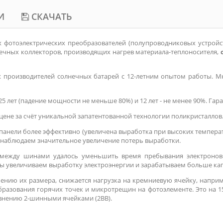
И
СКАЧАТЬ
фотоэлектрических преобразователей (полупроводниковых устройс
нечных коллекторов, производящих нагрев материала-теплоносителя,
 производителей солнечных батарей с 12-летним опытом работы. Мн
 лет (падение мощности не меньше 80%) и 12 лет - не менее 90%. Гара
цене за счёт уникальной запатентованной технологии поликристаллов
анели более эффективно (увеличена выработка при высоких температу
 наблюдаем значительное увеличение потерь выработки.
я между шинами удалось уменьшить время пребывания электронов
мы увеличиваем выработку электроэнергии и зарабатываем больше кап
нию их размера, снижается нагрузка на кремниевую ячейку, наприм
образования горячих точек и микротрещин на фотоэлементе. Это на 1
авнению 2-шинными ячейками (2ВВ).