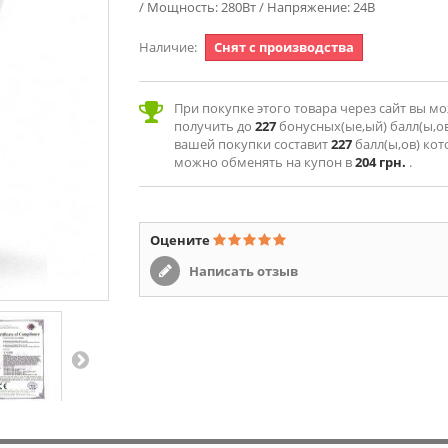
/ Мощность: 280Вт / Напряжение: 24В
Наличие:
Снят с производства
При покупке этого товара через сайт вы м
получить до
227
бонусных(ые,ый) балл(ы,ов
вашей покупки составит
227
балл(ы,ов) ко
можно обменять на купон в
204 грн.
.
Оцените
Написать отзыв