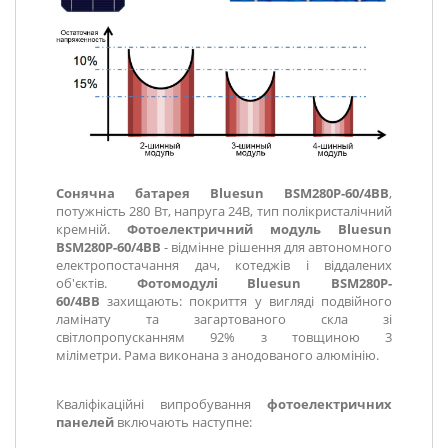
Сонячна батарея Bluesun BSM280P-60/4BB
,
потужність 280 Вт, напруга 24В, тип полікристалічний
кремній.
Фотоелектричний модуль Bluesun
BSM280P-60/4BB
-
відмінне рішення для автономного
електропостачання дач, котеджів і віддалених
об'єктів.
Фотомодулі Bluesun BSM280P-
60/4BB
захищають: покриття у вигляді подвійного
ламінату та загартованого скла зі
світлопропусканням 92% з товщиною 3
міліметри. Рама виконана з анодованого алюмінію.
Кваліфікаційні випробування
фотоелектричних
панелей
включають наступне: