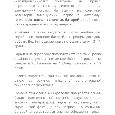
(напівпровідникових пристроїв), які прямо
перетворюють сонячну енергію в постійний
електричний струм. На відміну від сонячних
колекторів, виконуючих нагрівання матеріалу-
теплоносія,
панелі сонячних батарей
виробляють
безпосередньо електричну енергію.
Компанія Bluesun входить в число найбільших
виробників сонячних батарей з 12-річним досвідом
роботи. Безліч представництв по всьому світу - 51-ій
країні.
Гарантія на вироблену потужність становить 25 років
(падіння потужності не менше 80%) і 12 років - не
менше 90%. Гарантія на 100%-ву потужність - 10
років.
Велика потужність при тих же розмірах і тією ж
ціною за рахунок унікальної запатентованої
технології полікристалів.
Сучасна технологія 4BB дозволяє працювати панелі
більш ефективно (збільшення потужності при
високих температурах). Адже в науковому світі
відомий той факт, що при нагріванні у сонячних
батарей спостерігається значне збільшення втрат