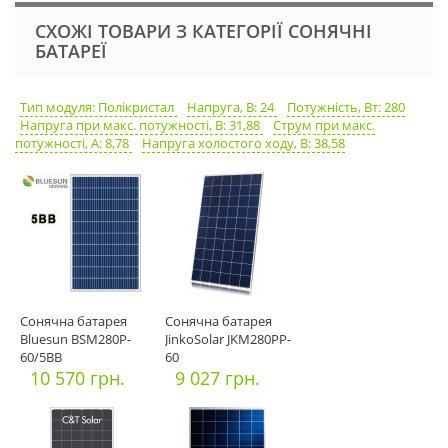
СХОЖІ ТОВАРИ З КАТЕГОРІЇ СОНЯЧНІ
БАТАРЕЇ
Тип модуля: Полікристал
Напруга, В: 24
Потужність, Вт: 280
Напруга при макс. потужності, В: 31,88
Струм при макс.
потужності, А: 8,78
Напруга холостого ходу, В: 38,58
Сонячна батарея
Сонячна батарея
Bluesun BSM280P-
JinkoSolar JKM280PP-
60/5BB
60
10 570 грн.
9 027 грн.