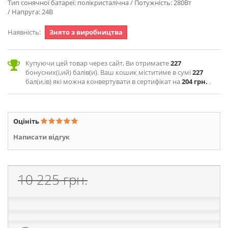
Тип сонячної батареї: полікристалічна / Потужність: 280Вт
/ Напруга: 24В
Наявність:
Знято з виробництва
Купуючи цей товар через сайт, Ви отримаєте
227
бонусних(і,ий) балів(и). Ваш кошик міститиме в сумі
227
бал(и,ів) які можна конвертувати в сертифікат на
204 грн.
.
Оцініть
Написати відгук
10 225 грн.