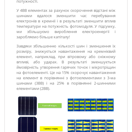
потужності.
У 4BB елементах за рахунок скорочення відстані між
шинами вдалося зменшити час перебування
електронів в кремнії і в результаті зменшити вплив
температури на потужність фотомодуля. У підсумку,
ми збільшуємо вироблення електроенергії і
заробляємо більше капіталу!
Завдяки збільшенню кількості шин і зменшення їх
розміру, знижується навантаження на кремнієвий
елемент, наприклад, при вітровому або сніжному
впливі, або ударах. В результаті зменшується
ймовірність утворення гарячих точок і мікротріщин
на фотоелементі. Це на 15% скорочує навантаження
на елемент в порівнянні з фотоелементами з 3-ма
шинами (3ВВ) і на 25% в порівнянні 2-шинними
елементами (2ВВ).