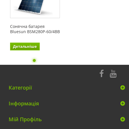
Сонячна батарея
Bluesun BSM280P-60/4BB
Детальніше
Категорії
Інформація
Мій Профіль