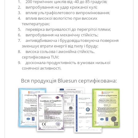
200 термічних циклів від -40 до 85 градусів;
випробування на удар крижаної кулі;
вплив ультрафіолетового випромінювання;
вплив високої вологістю при високих
температурах;
перевірка витривалості до перегрітої плями;
випробування на механічну стійкість;
антивідбиваюча і брудовідштовхуюча поверхня
зменшує втрати енергії від пилу і бруду;
висока сольова і амонійна стійкість,
сертифікована TUV;
досконала продуктивність в умовах низької
сонячної активності.
Вся продукція Bluesun сертифікована: