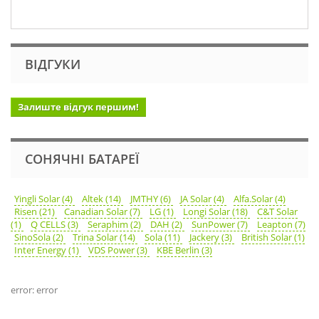
ВІДГУКИ
Залиште відгук першим!
СОНЯЧНІ БАТАРЕЇ
Yingli Solar (4)
Altek (14)
JMTHY (6)
JA Solar (4)
Alfa.Solar (4)
Risen (21)
Canadian Solar (7)
LG (1)
Longi Solar (18)
C&T Solar
(1)
Q CELLS (3)
Seraphim (2)
DAH (2)
SunPower (7)
Leapton (7)
SinoSola (2)
Trina Solar (14)
Sola (11)
Jackery (3)
British Solar (1)
Inter Energy (1)
VDS Power (3)
KBE Berlin (3)
error: error