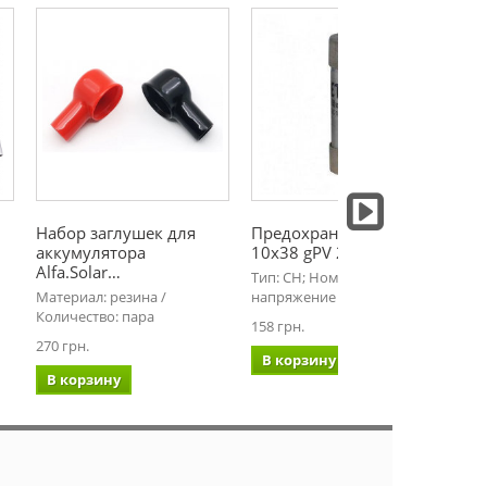
Набор заглушек для
Предохранитель ETI CH
MC
аккумулятора
10x38 gPV 20A
па
Alfa.Solar…
Тип: CH; Номинальное
MC
Материал: резина /
напряжение DC: 1000В;…
(м
Количество: пара
158 грн.
95 
270 грн.
В корзину
В
В корзину