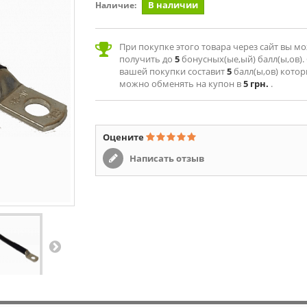
В наличии
Наличие:
При покупке этого товара через сайт вы м
получить до
5
бонусных(ые,ый) балл(ы,ов).
вашей покупки составит
5
балл(ы,ов) кото
можно обменять на купон в
5 грн.
.
Оцените
Написать отзыв