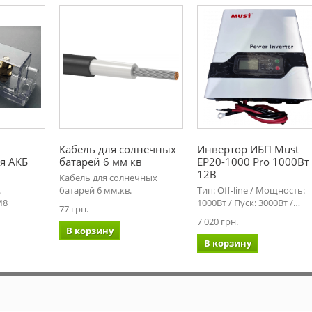
Кабель для солнечных
Инвертор ИБП Must
я АКБ
батарей 6 мм кв
EP20-1000 Pro 1000Вт
12В
Кабель для солнечных
.
батарей 6 мм.кв.
Тип: Off-line / Мощность:
М8
1000Вт / Пуск: 3000Вт /…
77 грн.
7 020 грн.
В корзину
В корзину