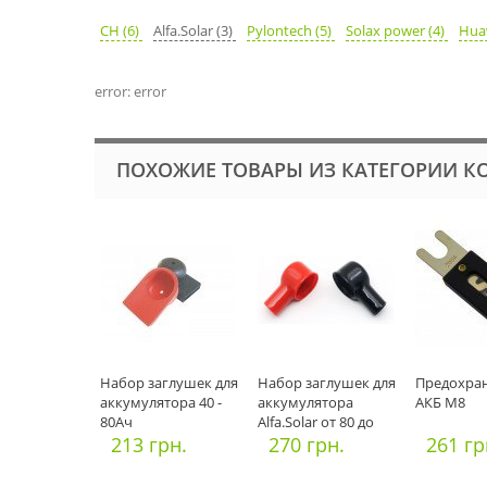
CH (6)
Alfa.Solar (3)
Pylontech (5)
Solax power (4)
Hua
error: error
ПОХОЖИЕ ТОВАРЫ ИЗ КАТЕГОРИИ К
Набор заглушек для
Набор заглушек для
Предохран
аккумулятора 40 -
аккумулятора
АКБ М8
80Ач
Alfa.Solar от 80 до
213 грн.
200Ач
270 грн.
261 гр