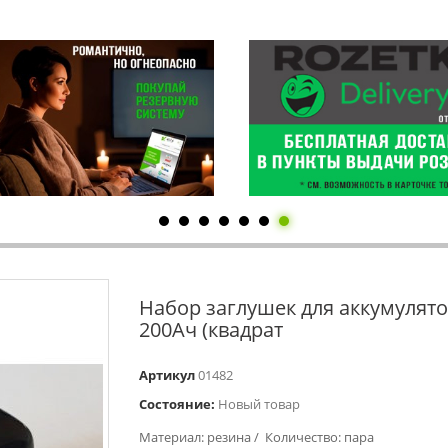
Набор заглушек для аккумулятор
200Ач (квадрат
Артикул
01482
Состояние:
Новый товар
Материал: резина / Количество: пара