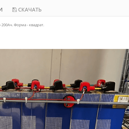
И
СКАЧАТЬ
 200Ач. Форма - квадрат.