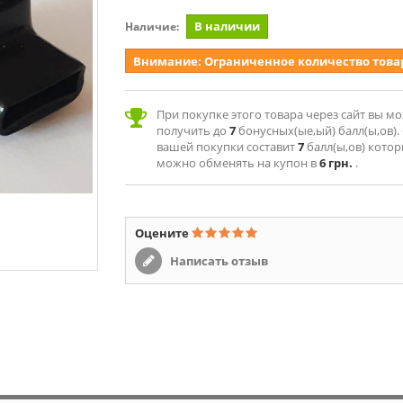
В наличии
Наличие:
Внимание: Ограниченное количество това
При покупке этого товара через сайт вы м
получить до
7
бонусных(ые,ый) балл(ы,ов).
вашей покупки составит
7
балл(ы,ов) кото
можно обменять на купон в
6 грн.
.
Оцените
Написать отзыв