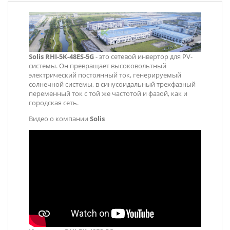
Solis RHI-5K-48ES-5G
- это сетевой инвертор для PV-
системы. Он превращает высоковольтный
электрический постоянный ток, генерируемый
солнечной системы, в синусоидальный трехфазный
переменный ток с той же частотой и фазой, как и
городская сеть.
Видео о компании
Solis