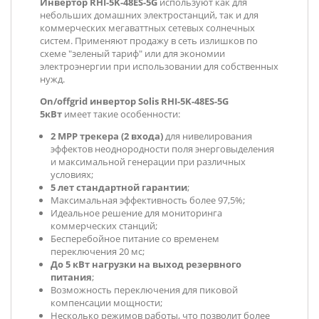
Инвертор RHI-5K-48ES-5G
используют как для
небольших домашних электростанций, так и для
коммерческих мегаваттных сетевых солнечных
систем. Применяют продажу в сеть излишков по
схеме "зеленый тариф" или для экономии
электроэнергии при использовании для собственных
нужд.
On/offgrid инвертор Solis RHI-5K-48ES-5G
5кВт
имеет такие особенности:
2 MPP трекера (2 входа)
для нивелирования
эффектов неоднородности поля энерговыделения
и максимальной генерации при различных
условиях;
5 лет стандартной гарантии
;
Максимальная эффективность более 97,5%;
Идеальное решение для мониторинга
коммерческих станций;
Бесперебойное питание со временем
переключения 20 мс;
До 5 кВт нагрузки на выход резервного
питания
;
Возможность переключения для пиковой
компенсации мощности;
Несколько режимов работы, что позволит более