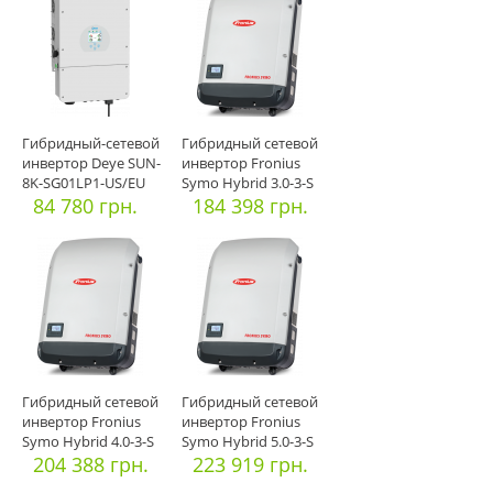
Гибридный-сетевой
Гибридный сетевой
инвертор Deye SUN-
инвертор Fronius
8K-SG01LP1-US/EU
Symo Hybrid 3.0-3-S
8кВт
84 780 грн.
(Офиц
184 398 грн.
Гибридный сетевой
Гибридный сетевой
инвертор Fronius
инвертор Fronius
Symo Hybrid 4.0-3-S
Symo Hybrid 5.0-3-S
(Офиц
204 388 грн.
(Офиц
223 919 грн.