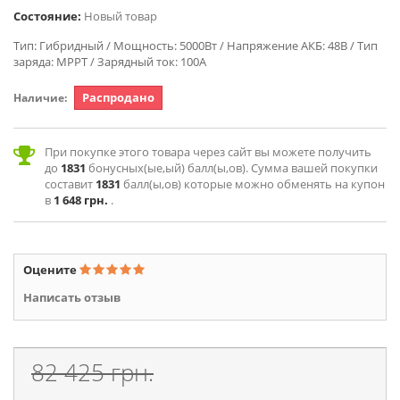
Состояние:
Новый товар
Тип: Гибридный / Мощность: 5000Вт / Напряжение АКБ: 48В / Тип
заряда: MPPT / Зарядный ток: 100А
Распродано
Наличие:
При покупке этого товара через сайт вы можете получить
до
1831
бонусных(ые,ый) балл(ы,ов). Сумма вашей покупки
составит
1831
балл(ы,ов) которые можно обменять на купон
в
1 648 грн.
.
Оцените
Написать отзыв
82 425 грн.