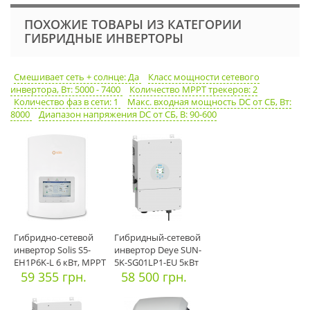
ПОХОЖИЕ ТОВАРЫ ИЗ КАТЕГОРИИ
ГИБРИДНЫЕ ИНВЕРТОРЫ
Смешивает сеть + солнце: Да
Класс мощности сетевого
инвертора, Вт: 5000 - 7400
Количество MPPT трекеров: 2
Количество фаз в сети: 1
Макс. входная мощность DC от СБ, Вт:
8000
Диапазон напряжения DC от СБ, В: 90-600
Гибридно-сетевой
Гибридный-сетевой
инвертор Solis S5-
инвертор Deye SUN-
EH1P6K-L 6 кВт, MPPT
5K-SG01LP1-EU 5кВт
59 355 грн.
58 500 грн.