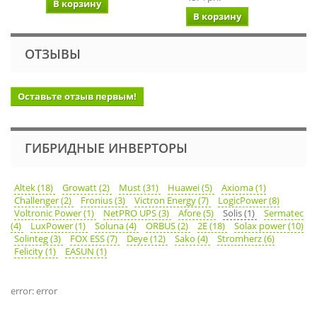
В корзину
В корзину
ОТЗЫВЫ
Оставьте отзыв первым!
ГИБРИДНЫЕ ИНВЕРТОРЫ
Altek (18)
Growatt (2)
Must (31)
Huawei (5)
Axioma (1)
Challenger (2)
Fronius (3)
Victron Energy (7)
LogicPower (8)
Voltronic Power (1)
NetPRO UPS (3)
Afore (5)
Solis (1)
Sermatec
(4)
LuxPower (1)
Soluna (4)
ORBUS (2)
2E (18)
Solax power (10)
Solinteg (3)
FOX ESS (7)
Deye (12)
Sako (4)
Stromherz (6)
Felicity (1)
EASUN (1)
error: error