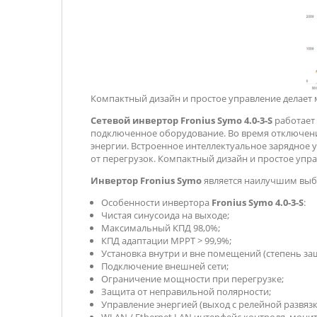
Компактный дизайн и простое управление делает
Сетевой инвертор
Fronius Symo 4.0-3-S
работает 
подключенное оборудование. Во время отключения
энергии. Встроенное интеллектуальное зарядное у
от перегрузок. Компактный дизайн и простое упр
Инвертор
Fronius Symo
является наилучшим выбо
Особенности инвертора
Fronius Symo 4.0-3-S
:
Чистая синусоида на выходе;
Максимальный КПД 98,0%;
КПД адаптации MPPТ > 99,9%;
Установка внутри и вне помещений (степень защ
Подключение внешней сети;
Ограничение мощности при перегрузке;
Защита от неправильной полярности;
Управление энергией (выход с релейной развяз