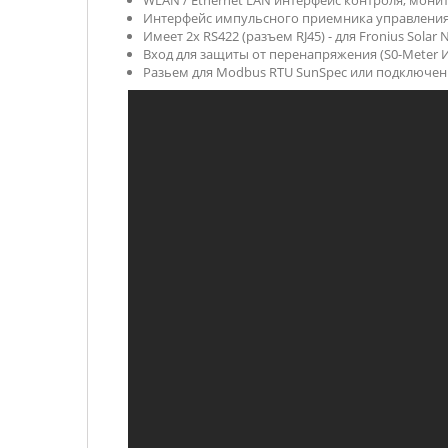
WLAN / Ethernet LAN интерфейс контроля, монитор
Интерфейс импульсного приемника управления 
Имеет 2x RS422 (разъем RJ45) - для Fronius Solar N
Вход для защиты от перенапряжения (S0-Meter 
Разьем для Modbus RTU SunSpec или подключен