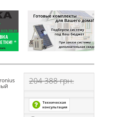
204 388 грн.
ronius
ный
Техническая
консультация