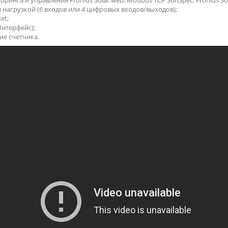
инга и управления Fronius Solar.web, Modbus TCP SunSpec, Fronius Sola
нагрузкой (6 входов или 4 цифровых входов/выходов);
et;
Интерфейс);
ие счетчика.