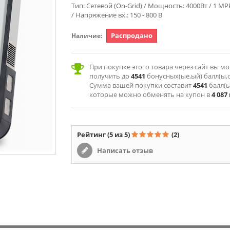
Тип: Сетевой (On-Grid) / Мощность: 4000Вт / 1 MP
/ Напряжение вх.: 150 - 800 В
Распродано
Наличие:
При покупке этого товара через сайт вы м
получить до
4541
бонусных(ые,ый) балл(ы,о
Сумма вашей покупки составит
4541
балл(ы
которые можно обменять на купон в
4 087
Рейтинг
(5 из 5)
(2)
Написать отзыв