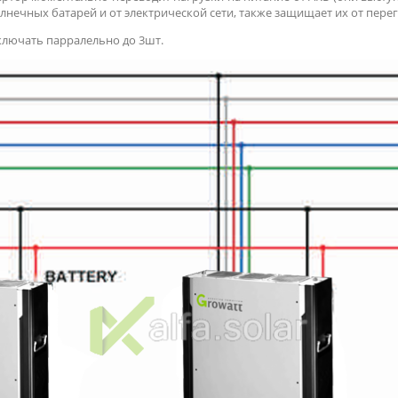
олнечных батарей и от электрической сети, также защищает их от пере
лючать парралельно до 3шт.