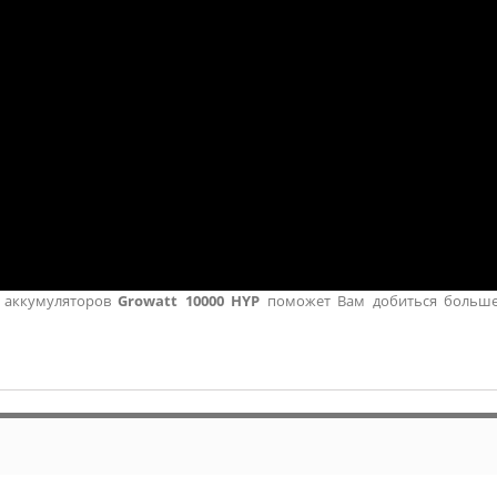
а аккумуляторов
Growatt 10000 HYP
поможет Вам добиться большей