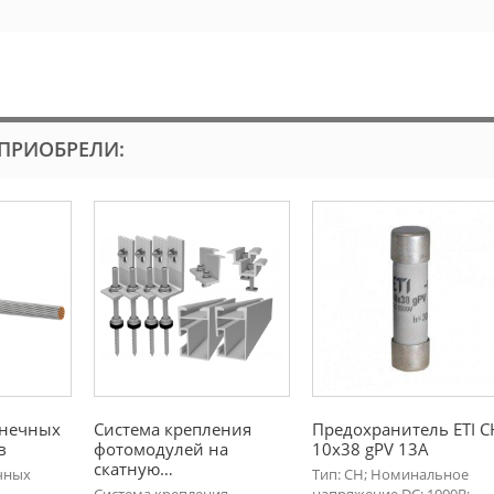
 ПРИОБРЕЛИ:
лнечных
Система крепления
Предохранитель ETI C
в
фотомодулей на
10x38 gPV 13A
скатную…
чных
Тип: CH; Номинальное