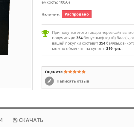
емкость: 100Ач
Распродано
Наличие:
При покупке этого товара через сайт вы м
получить до
354
бонусных(ые,ый) балл(ы,ов
вашей покупки составит
354
балл(ы,ов) ко
можно обменять на купон в
319 грн.
.
Оцените
Написать отзыв
И
СКАЧАТЬ