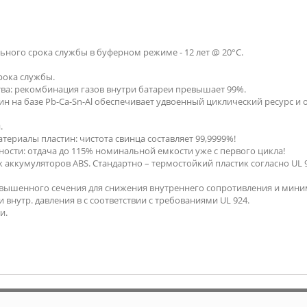
ьного срока службы в буферном режиме - 12 лет @ 20°C.
рока службы.
ва: рекомбинация газов внутри батареи превышает 99%.
н на базе Pb-Ca-Sn-Al обеспечивает удвоенный циклический ресурс и
.
ериалы пластин: чистота свинца составляет 99,9999%!
сти: отдача до 115% номинальной емкости уже с первого цикла!
аккумуляторов ABS. Стандартно – термостойкий пластик согласно UL
ышенного сечения для снижения внутреннего сопротивления и мини
нутр. давления в с соответствии с требованиями UL 924.
и.