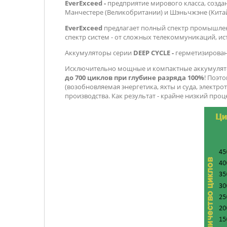
EverExceed -
предприятие мирового класса, создан
Манчестере (Великобритании) и Шэньчжэне (Китай
EverExceed
предлагает полный спектр промышлен
спектр систем - от сложных телекоммуникаций, и
Аккумуляторы серии
DEEP CYCLE -
герметизирова
Исключительно мощные и компактные аккумуля
до 700 циклов при глубине разряда 100%
! Поэт
(возобновляемая энергетика, яхты и суда, электро
производства. Как результат - крайне низкий проце