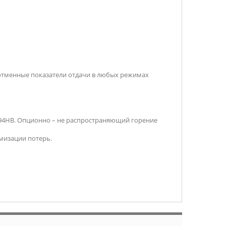
 отменные показатели отдачи в любых режимах
 94HB. Опционно – не распространяющий горение
мизации потерь.