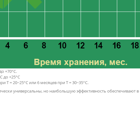
о +70°C.
C до +25°C
и Т = 20~25°C или 6 месяцев при Т = 30~35°C.
чески универсальны, но наибольшую эффективность обеспечивают в