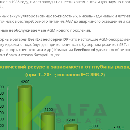
ное в 1985 году, имеет заводы на шести континентах и два научно-ис
).
ных аккумуляторов (свинцово-кислотных, никель-кадмиевых и литие
сточников бесперебойного питания, AGV до аварийного освещения и си
нные
необслуживаемые
AGM нового поколения.
торные батареи
EverExceed
серии
DP
- это настоящие AGM-рекордсмен
ому идеально подойдут для применения как в буферном режиме (ИБП, 
транспорт, спец-техника и др.) Компания
EverExceed
уделяет особое вн
нт брака и отказа батарей: <0,1%!