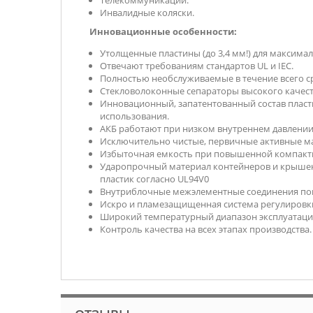
Телекоммуникации.
Инвалидные коляски.
Инновационные особенности:
Утолщенные пластины (до 3,4 мм!) для максимал
Отвечают требованиям стандартов UL и IEC.
Полностью необслуживаемые в течение всего с
Стекловолоконные сепараторы высокого качест
Инновационный, запатентованный состав пласти
использования.
АКБ работают при низком внутреннем давлении
Исключительно чистые, первичные активные мат
Избыточная емкость при повышенной компактно
Ударопрочный материал контейнеров и крышек 
пластик согласно UL94V0
Внутриблочные межэлементные соединения пов
Искро и пламезащищенная система регулировки в
Широкий температурный диапазон эксплуатаци
Контроль качества на всех этапах производства.