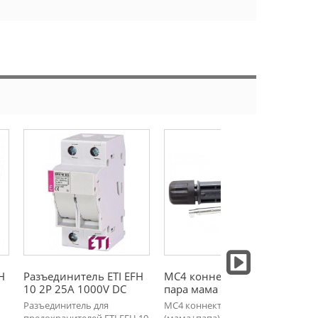
H
Разъединитель ETI EFH
MC4 коннекторы JMTHY
Де
10 2P 25A 1000V DC
пара мама папа для…
пр
Al
Разъединитель для
MC4 коннекторы пара