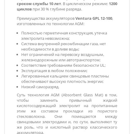
сроком службы 10 лет
. В циклическом режиме:
1200
циклов
при 30 % глубине разряда.
Преимущества аккумуляторов
Ventura GPL 12-100
,
изготовленных по технологии AGM:
Полностью герметичная конструкция, утечка
электролита невозможна;
Система внутренней рекомбинации газа, нет
необходимости в доливе воды;
Нет ограничений на перевозку воздушным,
железнодорожным или автотранспортом;
Соответствие требованиям безопасности UL;
Эксплуатация в любом положении;
Легированные кальцием свинцовые пластины
обеспечивают высокую плотность энергии;
Низкий саморазряд.
Суть технология AGM (Absorbent Glass Mat) в том,
чтобы заменить привычный жидкий
кислотосодержащий электролит на пропитанные
этим же составом прокладки из пористого
стекловолокна. Они помещаются между
свинцовыми электродами и, по сути, выполняют ту
же роль, что и кислотный раствор классического
аккумулятора.