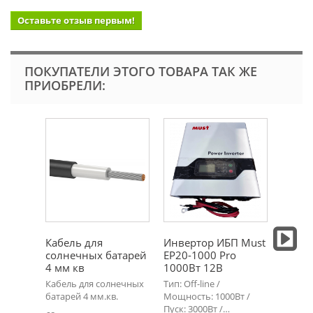
Оставьте отзыв первым!
ПОКУПАТЕЛИ ЭТОГО ТОВАРА ТАК ЖЕ
ПРИОБРЕЛИ:
Кабель для
Инвертор ИБП Must
Систе
солнечных батарей
EP20-1000 Pro
фотом
4 мм кв
1000Вт 12В
скатн
Кабель для солнечных
Тип: Off-line /
Систем
батарей 4 мм.кв.
Мощность: 1000Вт /
фотомо
Пуск: 3000Вт /…
скатн