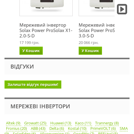
Мережевий інвертор
Мережевий інвертор
Solax Power ProSolax X1-
Solax Power ProSolax X1-
2.0-S-D
3.0-S-D
17 199 грн.
20 066 грн.
У Кошик
У Кошик
ВІДГУКИ
Залиште відгук першим!
МЕРЕЖЕВІ ІНВЕРТОРИ
Altek (9)
Growatt (25)
Huawei (13)
Kaco (11)
Trannergy (8)
Fronius (20)
ABB (43)
Delta (6)
Kostal (10)
PrimeVOLT (6)
SMA
(9)
SolarEdge (6)
AEconversion (1)
GoodWe (7)
REFUsol (5)