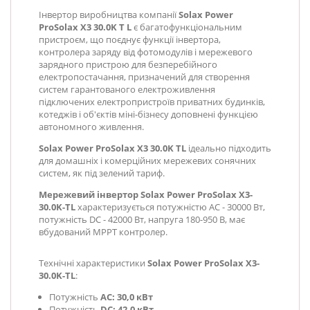
Інвертор виробництва компанії
Solax Power
ProSolax X3 30.0K T L
є багатофункціональним
пристроєм, що поєднує функції інвертора,
контролера заряду від фотомодулів і мережевого
зарядного пристрою для безперебійного
електропостачання, призначений для створення
систем гарантованого електроживлення
підключених електропристроїв приватних будинків,
котеджів і об'єктів міні-бізнесу доповнені функцією
автономного живлення.
Solax Power ProSolax X3 30.0K TL
ідеально підходить
для домашніх і комерційних мережевих сонячних
систем, як під зелений тариф.
Мережевий інвертор Solax Power ProSolax X3-
30.0K-TL
характеризується потужністю АС - 30000 Вт,
потужність DC - 42000 Вт, напруга 180-950 В, має
вбудований МРРТ контролер.
Технічні характеристики
Solax Power ProSolax X3-
30.0K-TL
:
Потужність
AC: 30,0 кВт
Потужність
DC: 42,0 кВт