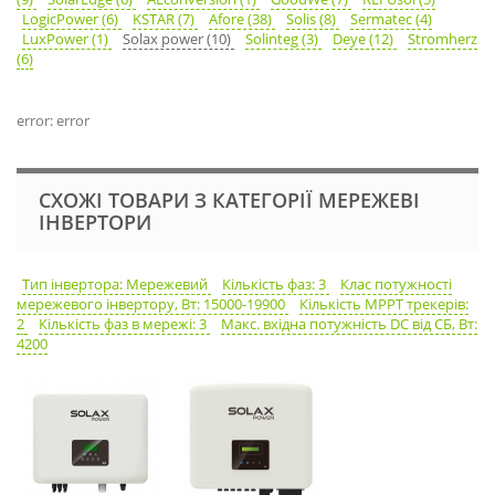
LogicPower (6)
KSTAR (7)
Afore (38)
Solis (8)
Sermatec (4)
LuxPower (1)
Solax power (10)
Solinteg (3)
Deye (12)
Stromherz
(6)
error: error
СХОЖІ ТОВАРИ З КАТЕГОРІЇ МЕРЕЖЕВІ
ІНВЕРТОРИ
Тип інвертора: Мережевий
Кількість фаз: 3
Клас потужності
мережевого інвертору, Вт: 15000-19900
Кількість MPPT трекерів:
2
Кількість фаз в мережі: 3
Макс. вхідна потужність DC від СБ, Вт:
4200