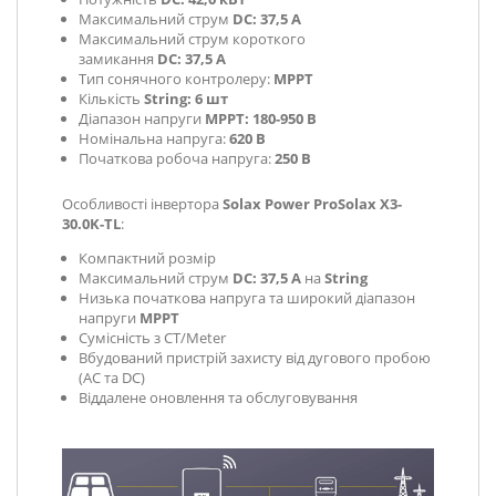
Максимальний струм
DC: 37,5 А
Максимальний струм короткого
замикання
DC: 37,5 А
Тип сонячного контролеру:
MPPT
Кількість
String: 6 шт
Діапазон напруги
MPPT: 180-950 В
Номінальна напруга:
620 В
Початкова робоча напруга:
250 В
Особливості інвертора
Solax Power ProSolax X3-
30.0K-TL
:
Компактний розмір
Максимальний струм
DC: 37,5 А
на
String
Низька початкова напруга та широкий діапазон
напруги
MPPT
Сумісність з CT/Meter
Вбудований пристрій захисту від дугового пробою
(AC та DC)
Віддалене оновлення та обслуговування