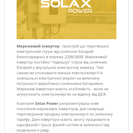
Мережевий інвертор
- пристрій що перетворює
електричний струм від сонячних батарей
безпосередньо в мережу 220В/380В. Мережевий
інвертор постійно "підмішує" струм від сонячних
батарей у внутрішню електричну мережу. Тим
самим ви споживаєте менше електроенергії із
зовнішньої електричної мережі на величину
потужності виробленої сонячними батареями.
Мережеві інвертори мають особливість - вони не
акумулюють електроенергію на відміну від ДБЖ.
Компанія
Solax Power
репрезентувала нове
покоління мережевих інверторів, для генерації,
перетворення продажу електроенергії по зеленому
тарифу. Дані інвертори мають змогу працювати в
однофазній і трьох фазній системі в залежності від
модельного ряду.