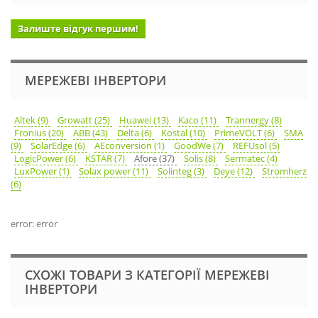
Залиште відгук першим!
МЕРЕЖЕВІ ІНВЕРТОРИ
Altek (9)
Growatt (25)
Huawei (13)
Kaco (11)
Trannergy (8)
Fronius (20)
ABB (43)
Delta (6)
Kostal (10)
PrimeVOLT (6)
SMA
(9)
SolarEdge (6)
AEconversion (1)
GoodWe (7)
REFUsol (5)
LogicPower (6)
KSTAR (7)
Afore (37)
Solis (8)
Sermatec (4)
LuxPower (1)
Solax power (11)
Solinteg (3)
Deye (12)
Stromherz
(6)
error: error
СХОЖІ ТОВАРИ З КАТЕГОРІЇ МЕРЕЖЕВІ
ІНВЕРТОРИ