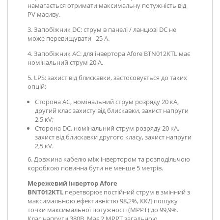
намагається отримати максимальну потужність від
PV масиву.
3. Запобіжник DC: струм в панелі / ланцюзі DC не
може перевищувати 25 А.
4. Запобіжник AC: для інвертора Afore BTN012KTL має
номінальний струм 20 А.
5. LPS: захист від блискавки, застосовується до таких
опцій:
Сторона AC, номінальний струм розряду 20 кА,
другий клас захисту від блискавки, захист напруги
2,5 кV;
Сторона DC, номінальний струм розряду 20 кА,
захист від блискавки другого класу, захист напруги
2,5 кV.
6. Довжина кабелю між інвертором та розподільчою
коробкою повинна бути не менше 5 метрів.
Мережевий інвертор Afore
BNT012KTL
перетворює постійний струм в змінний з
максимальною ефективністю 98,2%, ККД пошуку
точки максимальної потужності (MPPT) до 99,9%.
Клас напруги 380В. Має 2 MPPT загальною