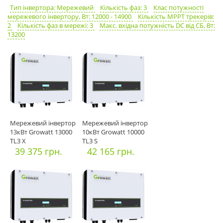
Тип інвертора: Мережевий
Кількість фаз: 3
Клас потужності
мережевого інвертору, Вт: 12000 - 14900
Кількість MPPT трекерів:
2
Кількість фаз в мережі: 3
Макс. вхідна потужність DC від СБ, Вт:
13200
Мережевий інвертор
Мережевий інвертор
13кВт Growatt 13000
10кВт Growatt 10000
TL3 X
TL3 S
39 375 грн.
42 165 грн.