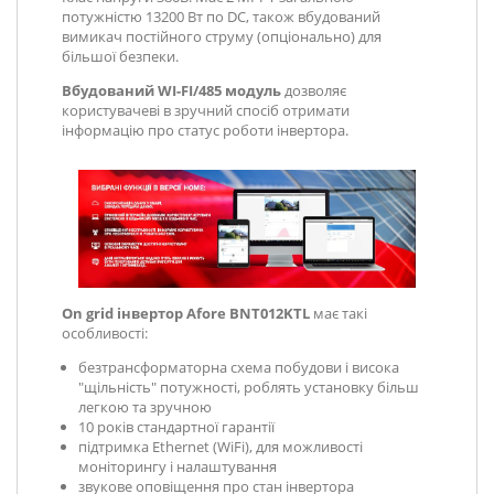
потужністю 13200 Вт по DC, також вбудований
вимикач постійного струму (опціонально) для
більшої безпеки.
Вбудований WI-FI/485 модуль
дозволяє
користувачеві в зручний спосіб отримати
інформацію про статус роботи інвертора.
On grid інвертор Afore BNT012KTL
має такі
особливості:
безтрансформаторна схема побудови і висока
"щільність" потужності, роблять установку більш
легкою та зручною
10 років стандартної гарантії
підтримка Ethernet (WiFi), для можливості
моніторингу і налаштування
звукове оповіщення про стан інвертора