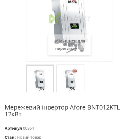
Збільшити для
перегляду
Мережевий інвертор Afore BNT012KTL
12кВт
Артикул
00864
Стан:
Новий товар