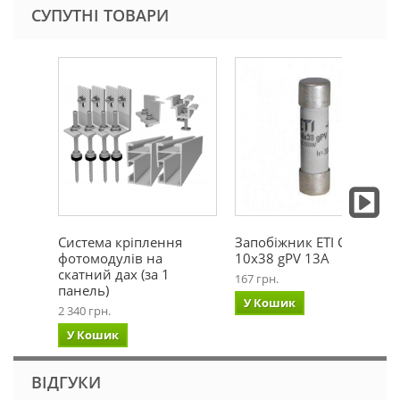
СУПУТНІ ТОВАРИ
Система кріплення
Запобіжник ETI CH
фотомодулів на
10x38 gPV 13A
скатний дах (за 1
167 грн.
панель)
У Кошик
2 340 грн.
У Кошик
ВІДГУКИ