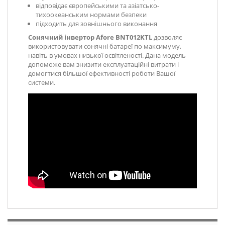
відповідає європейськими та азіатсько-
тихоокеанським нормами безпеки
підходить для зовнішнього виконання
Сонячний інвертор Afore BNT012KTL
дозволяє
використовувати сонячні батареї по максимуму,
навіть в умовах низької освітленості. Дана модель
допоможе вам знизити експлуатаційні витрати і
домогтися більшої ефективності роботи Вашої
системи.