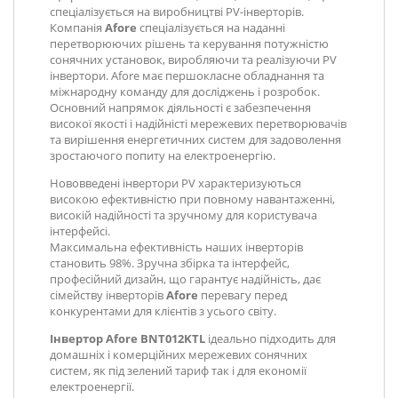
спеціалізується на виробництві PV-інверторів.
Компанія
Afore
спеціалізується на наданні
перетворюючих рішень та керування потужністю
сонячних установок, виробляючи та реалізуючи PV
інвертори. Afore має першокласне обладнання та
міжнародну команду для досліджень і розробок.
Основний напрямок діяльності є забезпечення
високої якості і надійністі мережевих перетворювачів
та вирішення енергетичних систем для задоволення
зростаючого попиту на електроенергію.
Нововведені інвертори PV характеризуються
високою ефективністю при повному навантаженні,
високій надійності та зручному для користувача
інтерфейсі.
Максимальна ефективність наших інверторів
становить 98%. Зручна збірка та інтерфейс,
професійний дизайн, що гарантує надійність, дає
сімейству інверторів
Afore
перевагу перед
конкурентами для клієнтів з усього світу.
Інвертор Afore BNT012KTL
ідеально підходить для
домашніх і комерційних мережевих сонячних
систем, як під зелений тариф так і для економії
електроенергії.