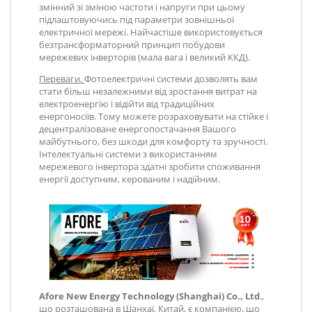
змінний зі зміною частоти і напруги при цьому
підлаштовуючись під параметри зовнішньої
електричної мережі. Найчастіше використовується
безтрансформаторний принцип побудови
мережевих інверторів (мала вага і великий ККД).
Переваги.
Фотоелектричні системи дозволять вам
стати більш незалежними від зростання витрат на
електроенергію і відійти від традиційних
енергоносіїв. Тому можете розраховувати на стійке і
децентралізоване енергопостачання Вашого
майбутнього, без шкоди для комфорту та зручності.
Інтелектуальні системи з використанням
мережевого інвертора здатні зробити споживання
енергії доступним, керованим і надійним.
Afore New Energy Technology (Shanghai) Co., Ltd
.,
що розташована в Шанхаї, Китай, є компанією, що