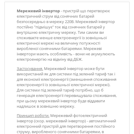
Мережевий інвертор
- пристрій що перетворює
електричний струм від сонячних батарей
безпосередньо в мережу 220В. Мережевий інвертор
постійно "підмішує" ток від сонячних батарей у
внутрішню електричну мережу. Тим самим ви
споживаєте менше електроенергії із зовнішньої
електричної мережі на величину потужності
виробленої сонячними батареями. Мережеві
інвертори мають особливість - вони не акумулюють
електроенергію на відміну від ДБЖ.
Застосування.
Мережевий інвертор може бути
використаний як для системи під зелений тариф так і
для економії електроенергії (зменшення споживання
електроенергії із зовнішньої електричної мережі).
Для системи під зелений тариф потрібно, що б
генерація електроенергії перевищувала споживання,
при цьому мережевий інвертор буде віддавати
надлишок в зовнішню мережу.
Принцип роботи.
Мережевий фотоелектричний
інвертор (скор. мережевий інвертор) - автоматичний
електронний пристрій для перетворення постійного
струму, виробленого сонячними батареями, в