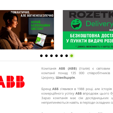
Компанія
АББ (ABB)
(Італія) є світовим
компанії понад 135 000 співробітників
Цюриху,
Швейцарія
.
Бренд
АББ
з'явився в 1988 році, але історі
комерційного успіху
АББ
впродовж цього бу
Зараз компанія має сім дослідницьких це
неприпиняються навіть в періоди складних с