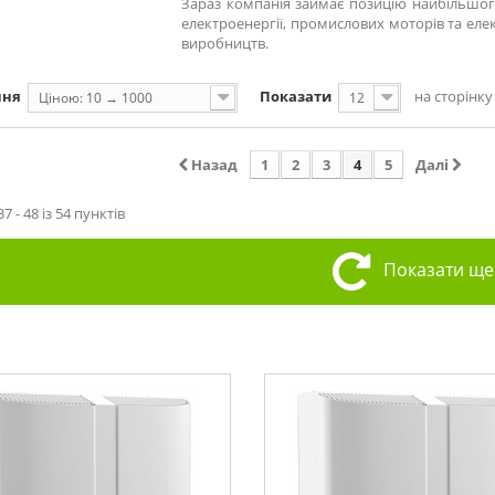
Зараз компанія займає позицію найбільшого
електроенергії, промислових моторів та еле
виробництв.
ння
Показати
на сторінку
Ціною: 10 → 1000
12
Назад
1
2
3
4
5
Далі
7 - 48 із 54 пунктів
Показати ще