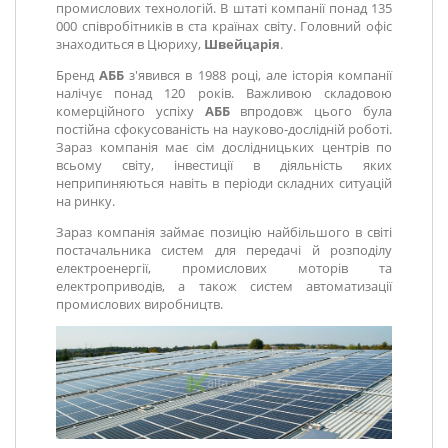
промислових технологій. В штаті компанії понад 135
000 співробітників в ста країнах світу. Головний офіс
знаходиться в Цюриху,
Швейцарія
.
Бренд
АББ
з'явився в 1988 році, але історія компанії
налічує понад 120 років. Важливою складовою
комерційного успіху
АББ
впродовж цього була
постійна сфокусованість на науково-дослідній роботі.
Зараз компанія має сім дослідницьких центрів по
всьому світу, інвестиції в діяльність яких
неприпиняються навіть в періоди складних ситуацій
на ринку.
Зараз компанія займає позицію найбільшого в світі
постачальника систем для передачі й розподілу
електроенергії, промислових моторів та
електроприводів, а також систем автоматизації
промислових виробництв.