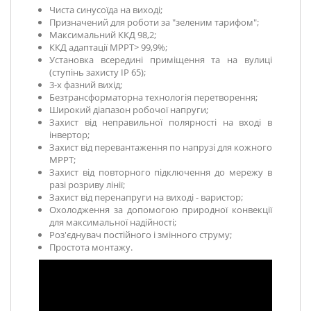
Чиста синусоїда на виході;
Призначений для роботи за "зеленим тарифом";
Максимальний ККД 98,2;
ККД адаптації MPPТ> 99,9%;
Установка всередині приміщення та на вулиці
(ступінь захисту IP 65);
3-х фазний вихід;
Безтрансформаторна технологія перетворення;
Широкий діапазон робочої напруги;
Захист від неправильної полярності на вході в
інвертор;
Захист від перевантаження по напрузі для кожного
MPPT;
Захист від повторного підключення до мережу в
разі розриву лінії;
Захист від перенапруги
на виході - варистор
;
Охолодження за допомогою природної конвекції
для максимальної надійності;
Роз'єднувач постійного і змінного струму;
Простота монтажу.