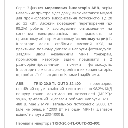
Серія 3-фазних
мережевих інверторів ABB
, окрім
невеликих пристроїв для дому, включає також моделі
для промислового використання потужністю від 20
до 33 кВт. Високий коефіцієнт перетворення (до
98,2%) робить їх застосування оптимальним на
сонячних електростанціях, що працюють по
приватному або промисловому "
зеленому тарифі
".
Інвертори мають стабільно високий ККД на
практично повному діапазоні напруги фотомодулів.
Завдяки двом незалежним MPPT трекерам,
промислові інвертори здатні працювати з 2
разнооріентірованними полями фотомодулів.
Інвертори не містять електролітичних конденсаторів,
що робить їх більш довговічними і надійними.
ABB
TRIO-20.0-TL-OUTD-S2-400
перетворює
постійний струм в змінний з ефективністю 98,2%, ККД
пошуку точки максимальної потужності (MPPT)>
99,9%, трифазний. Діапазон робочої напруги 320 ...
480 В. Має 2 MPPT загальною потужністю 20000 Вт
(але не більше 12000 Вт на один МРРТ), діапазон
вхідної напруги 200-1000 В.
Переваги інвертора
TRIO-20.0-TL-OUTD-S2-400
: