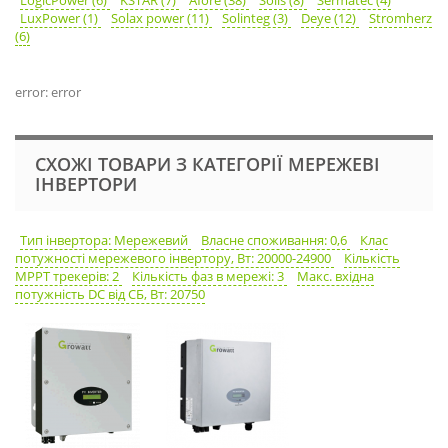
LogicPower (6)
KSTAR (7)
Afore (38)
Solis (8)
Sermatec (4)
LuxPower (1)
Solax power (11)
Solinteg (3)
Deye (12)
Stromherz
(6)
error: error
СХОЖІ ТОВАРИ З КАТЕГОРІЇ МЕРЕЖЕВІ
ІНВЕРТОРИ
Тип інвертора: Мережевий
Власне споживання: 0,6
Клас
потужності мережевого інвертору, Вт: 20000-24900
Кількість
MPPT трекерів: 2
Кількість фаз в мережі: 3
Макс. вхідна
потужність DC від СБ, Вт: 20750