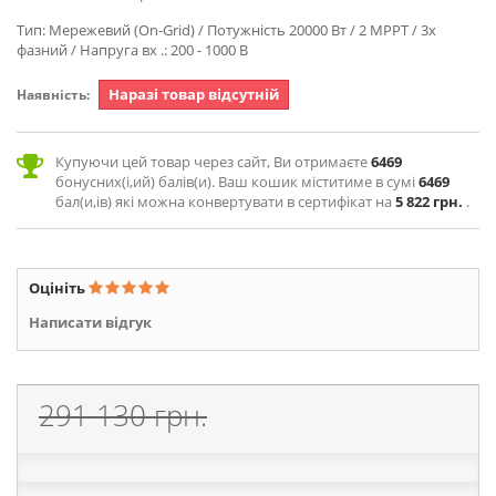
Тип: Мережевий (On-Grid) / Потужність 20000 Вт / 2 MPPT / 3х
фазний / Напруга вх .: 200 - 1000 В
Наразі товар відсутній
Наявність:
Купуючи цей товар через сайт, Ви отримаєте
6469
бонусних(і,ий) балів(и). Ваш кошик міститиме в сумі
6469
бал(и,ів) які можна конвертувати в сертифікат на
5 822 грн.
.
Оцініть
Написати відгук
291 130 грн.