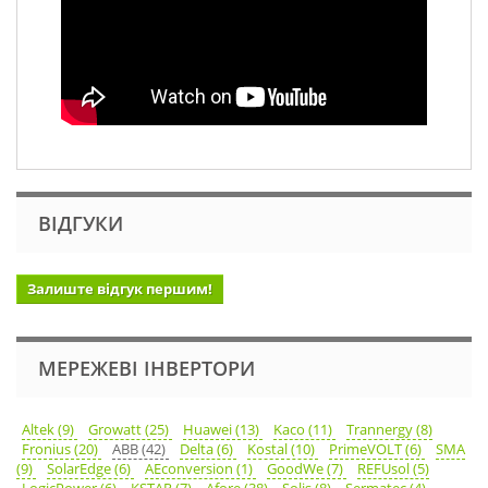
ВІДГУКИ
Залиште відгук першим!
МЕРЕЖЕВІ ІНВЕРТОРИ
Altek (9)
Growatt (25)
Huawei (13)
Kaco (11)
Trannergy (8)
Fronius (20)
ABB (42)
Delta (6)
Kostal (10)
PrimeVOLT (6)
SMA
(9)
SolarEdge (6)
AEconversion (1)
GoodWe (7)
REFUsol (5)