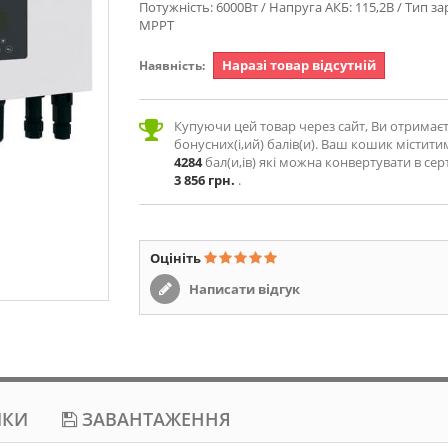
Потужність: 6000Вт / Напруга АКБ: 115,2В / Тип зар
МРРТ
Наразі товар відсутній
Наявність:
Купуючи цей товар через сайт, Ви отримає
бонусних(і,ий) балів(и). Ваш кошик містити
4284
бал(и,ів) які можна конвертувати в сер
3 856 грн.
.
Оцініть
Написати відгук
ИКИ
ЗАВАНТАЖЕННЯ