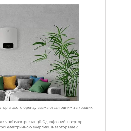
верторів цього бренду вважаються одними з кращих
онячної електростанції. Однофазний інвертор
трої електричною енергією. Інвертор має 2