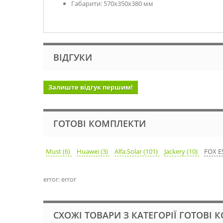
Габарити: 570х350х380 мм
ВІДГУКИ
Залиште відгук першим!
ГОТОВІ КОМПЛЕКТИ
Must (6)
Huawei (3)
Alfa.Solar (101)
Jackery (10)
FOX ES
error: error
СХОЖІ ТОВАРИ З КАТЕГОРІЇ ГОТОВІ