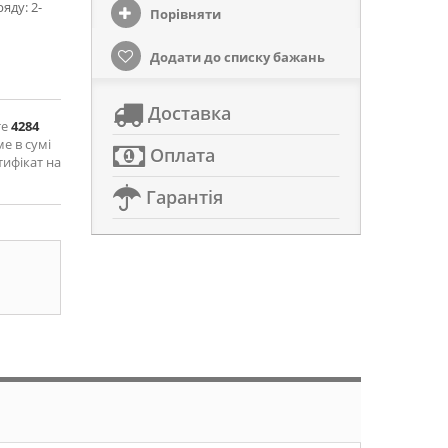
яду: 2-
Порівняти
Додати до списку бажань
Доставка
те
4284
ме в сумі
Оплата
тифікат на
Гарантія