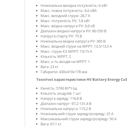
Номінальна вихідна потужність: 6 кВт
Макс. повна потужність: 6,6 кВА
Макс. вихідний струм: 28,7 А
Макс. потужність PV: 7,8 кВт
Макс. вхідна напруга PV: 0,6 кВ
Діапазон вхідної напруги PV: 80-550 В
Напруга старту PV: 75 В
Номінальна вхідна напруга PV: 360 В
Макс. вхідний струм на МРРТ: 13,5/13,5 А
Макс. струм КЗ МРРТ: 15/15 А
Кількість МРРТ: 2
Макс. к-ть входів на МРРТ: 1
Вага: 23 кг
Габарити: 430
х410x178 мм
Технічні характеристики HV Battery Energy Cub
Ємність: 5760 Вт*год
Кількість модулів: 1 шт
Напруга заряду: 116,8 В
Діапазон напруг: 97,2-131,4 В
Номінальна напруга: 115,2 В
Номінальний струм заряду/розряду: 25 А
Максимальний струм заряду/розряду: 50 А
Вага: 67,1 кг