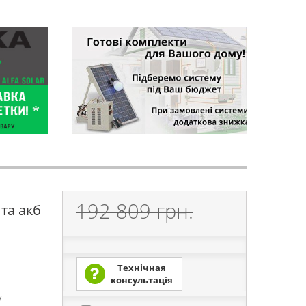
192 809 грн.
та акб
Технічная
консультація
/