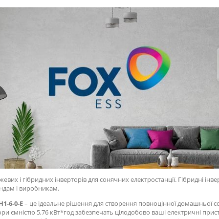
евих і гібридних інверторів для сонячних електростанції. Гібридні ін
ндам і виробникам.
H1-6-0-E
– це ідеальне рішення для створення повноцінної домашньої с
тори ємністю 5,76 кВт*год забезпечать цілодобово ваші електричні прис