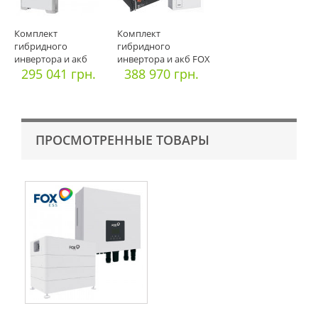
Комплект
Комплект
гибридного
гибридного
инвертора и акб
инвертора и акб FOX
Huawei SUN2000-
295 041 грн.
ESS Three Phase 10.0
388 970 грн.
5KTL-L1 +
ПРОСМОТРЕННЫЕ ТОВАРЫ