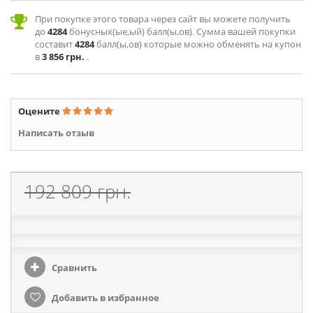
При покупке этого товара через сайт вы можете получить
до
4284
бонусных(ые,ый) балл(ы,ов). Сумма вашей покупки
составит
4284
балл(ы,ов) которые можно обменять на купон
в
3 856 грн.
.
Оцените
Написать отзыв
192 809 грн.
Сравнить
Добавить в избранное