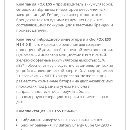
Компания FOX ESS
– производитель аккумуляторов,
сетевых и гибридных инверторов для солнечных
электростанций. Гибридные инверторов этого
бренда считаются одними из лучших на рынке,
составляющими конкуренцию известным брендам и
производителям.
Комплект гибридного инвертора и акбо FOX ESS
H1-6-0-E
– это идеальное решение для создания
полноценной домашней солнечной электростанции.
Однофазный инвертор мощностью 6 кВт и литий-
железо-фосфатные аккумуляторы емкостью 5,76
кВт*ч обеспечат круглосуточно ваши электрические
устройства электрической энергией. Инвертор имеет
2 независимых МРРТ контроллера, позволяющих
разместить солнечные батареи на двух независимых
плоскостях под разным углом наклона и
направленности, чтобы получить более
равномерную генерацию энергии в течение всего
дня.
Комплектация
FOX ESS H1-6-0-E
:
Гибридный инвертор FOX ESS H1-6-0-E – 1 шт.
Блок управления HV Battery Energy Cube CM2900 –