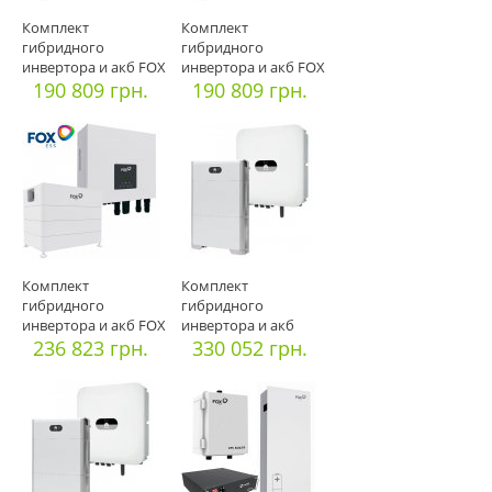
Комплект
Комплект
гибридного
гибридного
инвертора и акб FOX
инвертора и акб FOX
ESS H1-5-0-E (I-5/B-
190 809 грн.
ESS H1-5-0-E (I-5/B-
190 809 грн.
Комплект
Комплект
гибридного
гибридного
инвертора и акб FOX
инвертора и акб
ESS H1-6-0-E (I-6/B-
236 823 грн.
Huawei SUN2000-
330 052 грн.
10KTL-M1