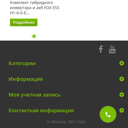
Комплект гибридного
инвертора и акб FOX ESS
H1-6-0-E…
Подробнее
Категории
Информация
Моя учетная запись
Контактная информация
© Alfa.Solar, 2011-2026