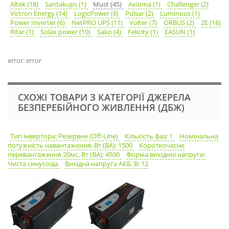
Altek (18)
Santakups (1)
Must (45)
Axioma (1)
Challenger (2)
Victron Energy (14)
LogicPower (8)
Pulsar (2)
Luminous (1)
Power Inverter (6)
NetPRO UPS (11)
Volter (7)
ORBUS (2)
2E (18)
Ritar (1)
Solax power (10)
Sako (4)
Felicity (1)
EASUN (1)
error: error
СХОЖІ ТОВАРИ З КАТЕГОРІЇ ДЖЕРЕЛА
БЕЗПЕРЕБІЙНОГО ЖИВЛЕННЯ (ДБЖ)
Тип інвертора: Резервне (Off-Line)
Кількість фаз: 1
Номінальна
потужність навантаження, Вт (ВА): 1500
Короткочасне
перевантаження 20мс, Вт (ВА): 4500
Форма вихідної напруги:
Чиста синусоїда
Вихідна напруга АКБ, В: 12