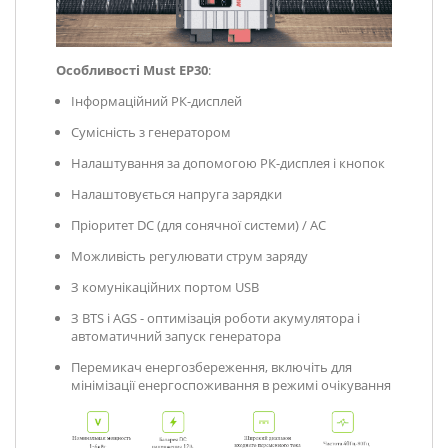
Особливості Must EP30
:
Інформаційний РК-дисплей
Сумісність з генератором
Налаштування за допомогою РК-дисплея і кнопок
Налаштовується напруга зарядки
Пріоритет DC (для сонячної системи) / AC
Можливість регулювати струм заряду
З комунікаційних портом USB
З BTS і AGS - оптимізація роботи акумулятора і
автоматичний запуск генератора
Перемикач енергозбереження, включіть для
мінімізації енергоспоживання в режимі очікування