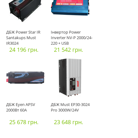
ДБЖ Power Star IR
Інвертор Power
Santakups Must
Inverter NV-P 2000/24-
IR3024
220 + USB
24 196 грн.
21 542 грн.
ДБЖ Eyen APSV
ДБЖ Must EP30-3024
2000Вт 60А
Pro 3000W/24V
25 678 грн.
23 648 грн.