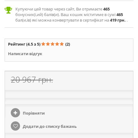
Купуючи цей товар через сайт, Ви отримаєте
465
бонусних(і,ий) балів(и). Ваш кошик міститиме в сумі
465
бал(и,ів) які можна конвертувати в сертифікат на
419 грн.
.
Рейтинг
(4.5 з 5)
(2)
Написати відгук
20 967 грн.
Порівняти
Додати до списку бажань