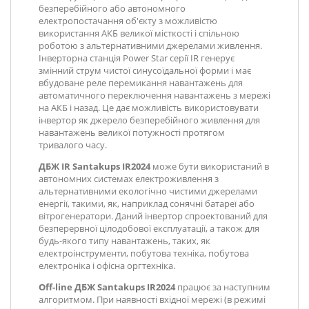
безперебійного або автономного
електропостачання об'єкту з можливістю
використання АКБ великої місткості і спільною
роботою з альтернативними джерелами живлення.
Інверторна станція Power Star серії IR генерує
змінний струм чистої синусоїдальної форми і має
вбудоване реле перемикання навантажень для
автоматичного переключення навантажень з мережі
на АКБ і назад. Це дає можливість використовувати
інвертор як джерело безперебійного живлення для
навантажень великої потужності протягом
тривалого часу.
ДБЖ IR Santakups IR2024
може бути використаний в
автономних системах електроживлення з
альтернативними екологічно чистими джерелами
енергії, такими, як, наприклад сонячні батареї або
вітрогенератори. Даний інвертор спроектований для
безперервної цілодобової експлуатації, а також для
будь-якого типу навантажень, таких, як
електроінструменти, побутова техніка, побутова
електроніка і офісна оргтехніка.
Off-line ДБЖ Santakups IR2024
працює за наступним
алгоритмом. При наявності вхідної мережі (в режимі