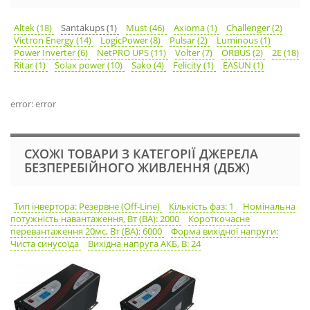
Altek (18)
Santakups (1)
Must (46)
Axioma (1)
Challenger (2)
Victron Energy (14)
LogicPower (8)
Pulsar (2)
Luminous (1)
Power Inverter (6)
NetPRO UPS (11)
Volter (7)
ORBUS (2)
2E (18)
Ritar (1)
Solax power (10)
Sako (4)
Felicity (1)
EASUN (1)
error: error
СХОЖІ ТОВАРИ З КАТЕГОРІЇ ДЖЕРЕЛА
БЕЗПЕРЕБІЙНОГО ЖИВЛЕННЯ (ДБЖ)
Тип інвертора: Резервне (Off-Line)
Кількість фаз: 1
Номінальна
потужність навантаження, Вт (ВА): 2000
Короткочасне
перевантаження 20мс, Вт (ВА): 6000
Форма вихідної напруги:
Чиста синусоїда
Вихідна напруга АКБ, В: 24