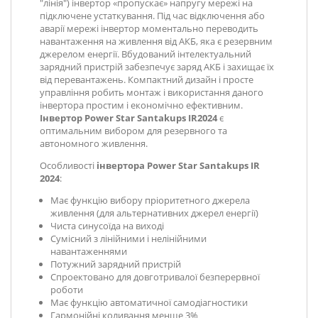
"лінія") інвертор «пропускає» напругу мережі на
підключене устаткування. Під час відключення або
аварії мережі інвертор моментально переводить
навантаження на живлення від АКБ, яка є резервним
джерелом енергії. Вбудований інтелектуальний
зарядний пристрій забезпечує заряд АКБ і захищає їх
від перевантажень. Компактний дизайн і просте
управління робить монтаж і використання даного
інвертора простим і економічно ефективним.
Інвертор Power Star Santakups IR2024
є
оптимальним вибором для резервного та
автономного живлення.
Особливості
інвертора Power Star Santakups IR
2024
:
Має функцію вибору пріоритетного джерела
живлення (для альтернативних джерел енергії)
Чиста синусоїда на виході
Сумісний з лінійними і нелінійними
навантаженнями
Потужний зарядний пристрій
Спроектовано для довготривалої безперервної
роботи
Має функцію автоматичної самодіагностики
Гармонійні коливання менше 3%