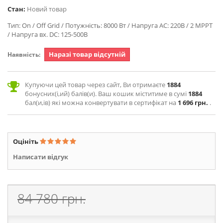
Стан:
Новий товар
Тип: On / Off Grid / Потужність: 8000 Вт / Напруга AC: 220В / 2 MPPT
/ Напруга вх. DC: 125-500В
Наразі товар відсутній
Наявність:
Купуючи цей товар через сайт, Ви отримаєте
1884
бонусних(і,ий) балів(и). Ваш кошик міститиме в сумі
1884
бал(и,ів) які можна конвертувати в сертифікат на
1 696 грн.
.
Оцініть
Написати відгук
84 780 грн.