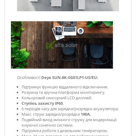
Особливості
Deye SUN-8K-SG01LP1-US/EU:
Підтримує функцію віддаленого відключення.
Розумна та зручна платформа моніторингу.
Кольоровий сенсорний LCD дисплей.
Ступінь захисту IP65
.
6 періодів часу для зарядки/розрядки акумулятора.
Макс. струм зарядки/розрядки
190А.
Подвійний вихід змінного струму для модернізації
існуючої сонячної системи.
Підтримка роботи з дизельним генератором.
Макс. 16 шт. паралельно для роботи в мережі