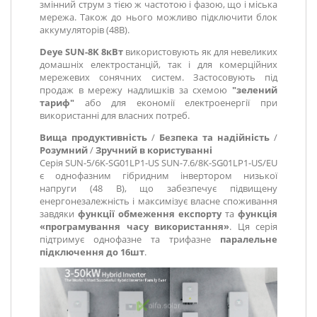
змінний струм з тією ж частотою і фазою, що і міська
мережа. Також до нього можливо підключити блок
аккумуляторів (48В).
Deye SUN-8K 8кВт
використовують як для невеликих
домашніх електростанцій, так і для комерційних
мережевих сонячних систем. Застосовують під
продаж в мережу надлишків за схемою
"зелений
тариф"
або для економії електроенергії при
використанні для власних потреб.
Вища продуктивність
/
Безпека та надійність
/
Розумний
/
Зручний в користуванні
Серія SUN-5/6K-SG01LP1-US SUN-7.6/8K-SG01LP1-US/EU
є однофазним гібридним інвертором низької
напруги (48 В), що забезпечує підвищену
енергонезалежність і максимізує власне споживання
завдяки
функції обмеження експорту
та
функція
«програмування часу використання»
. Ця серія
підтримує однофазне та трифазне
паралельне
підключення до 16шт
.