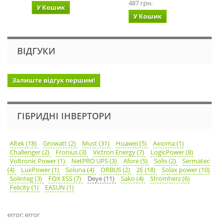
487 грн.
У Кошик
У Кошик
ВІДГУКИ
Залиште відгук першим!
ГІБРИДНІ ІНВЕРТОРИ
Altek (18)
Growatt (2)
Must (31)
Huawei (5)
Axioma (1)
Challenger (2)
Fronius (3)
Victron Energy (7)
LogicPower (8)
Voltronic Power (1)
NetPRO UPS (3)
Afore (5)
Solis (2)
Sermatec
(4)
LuxPower (1)
Soluna (4)
ORBUS (2)
2E (18)
Solax power (10)
Solinteg (3)
FOX ESS (7)
Deye (11)
Sako (4)
Stromherz (6)
Felicity (1)
EASUN (1)
error: error