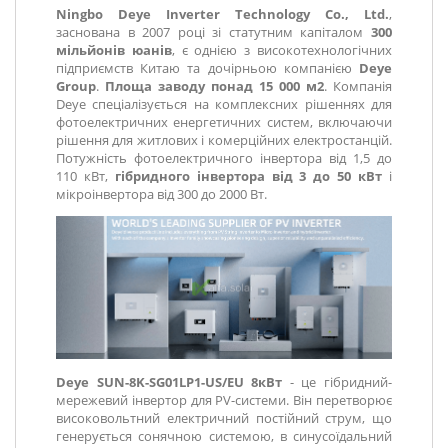
Ningbo Deye Inverter Technology Co., Ltd.
,
заснована в 2007 році зі статутним капіталом
300
мільйонів юанів
, є однією з високотехнологічних
підприємств Китаю та дочірньою компанією
Deye
Group
.
Площа заводу понад 15 000 м2
. Компанія
Deye спеціалізується на комплексних рішеннях для
фотоелектричних енергетичних систем, включаючи
рішення для житлових і комерційних електростанцій.
Потужність фотоелектричного інвертора від 1,5 до
110 кВт,
гібридного інвертора від 3 до 50 кВт
і
мікроінвертора від 300 до 2000 Вт.
Deye SUN-8K-SG01LP1-US/EU 8кВт
- це гібридний-
мережевий інвертор для PV-системи. Він перетворює
високовольтний електричний постійний струм, що
генерується сонячною системою, в синусоїдальний