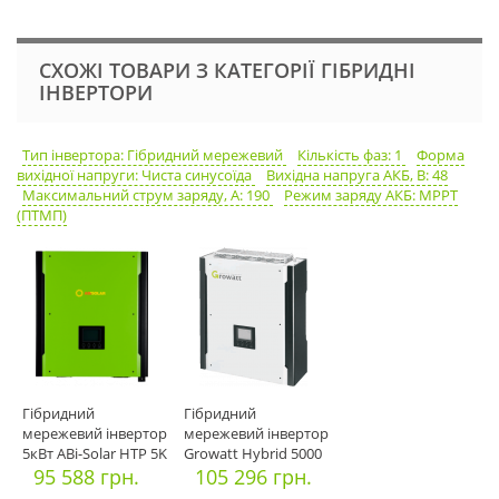
СХОЖІ ТОВАРИ З КАТЕГОРІЇ ГІБРИДНІ
ІНВЕРТОРИ
Тип інвертора: Гібридний мережевий
Кількість фаз: 1
Форма
вихідної напруги: Чиста синусоїда
Вихідна напруга АКБ, В: 48
Максимальний струм заряду, А: 190
Режим заряду АКБ: MPPT
(ПТМП)
Гібридний
Гібридний
мережевий інвертор
мережевий інвертор
5кВт ABi-Solar HTP 5K
Growatt Hybrid 5000
95 588 грн.
HY
105 296 грн.