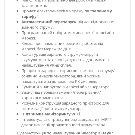
та автономно.
Продаж електроенергії в мережу
по "зеленому
тарифу"
.
Автоматичний перезапуск
під час відновлення
змінного струму.
Програмований пріоритет живлення батареї або
мережі.
Кілька програмованих режимів роботи: від
мережі, без мережі та ДБЖ.
Конфігурація зарядного струму/напруги
акумулятора на основі додатків за допомогою
налаштування РК-дисплея.
Пріоритет зарядного пристрою змінного струму/
сонячної енергії/генератора, який можна
налаштувати за допомогою РК-дисплея.
Сумісний з напругою в мережі або генератора.
Захист від перевантаження/перегрівання/
короткого замикання.
Розумна конструкція зарядного пристрою для
оптимізації роботи акумулятора.
Підтримка моніторингу WiFi
.
Інтелектуальне триступеневе заряджання MPPT
для оптимізації продуктивності акумулятора.
Відеоінструкція по налаштування інверторів
Deye :