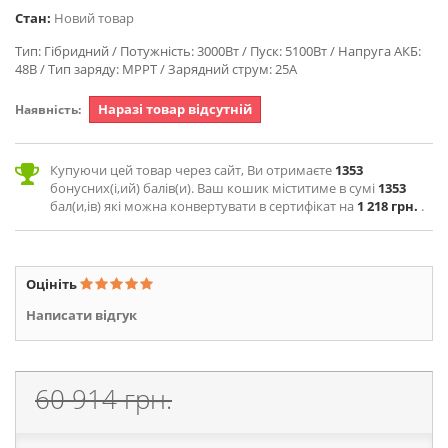
Стан:
Новий товар
Тип: Гібридний / Потужність: 3000Вт / Пуск: 5100Вт / Напруга АКБ:
48В / Тип заряду: MPPT / Зарядний струм: 25А
Наразі товар відсутній
Наявність:
Купуючи цей товар через сайт, Ви отримаєте
1353
бонусних(і,ий) балів(и). Ваш кошик міститиме в сумі
1353
бал(и,ів) які можна конвертувати в сертифікат на
1 218 грн.
.
Оцініть
Написати відгук
60 914 грн.