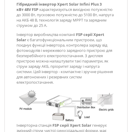
Гібридний інвертор
Xpert Solar Infini Plus 3
кВт 48V
FSP
характеризується вихідною потужністю
до 3000 Вт, пусковою потужністю до 5100 Вт, напруга
на АКБ 48 В, технологія заряду MPPT та зарядним
струмом до 25 А.
Інвертор виробництва компанії
FSP
серії
Xpert
Solar
є багатофункціональним пристроєм, що
поєднує функції інвертора, контролера заряду від
фотомодулів і мережевого зарядного пристрою для
безперебійного електропостачання. З дисплея
пристрою можна налаштувати такі параметри, як
струм заряду АКБ, пріоритет заряду і напруга
системи. Цей інвертор - компактне і зручне рішення
для автономних і резервних систем
електропостачання.
Інверторна станція
FSP
серії
Xpert Solar
генерує
змінний струм чистої синусоїдальної форми, має