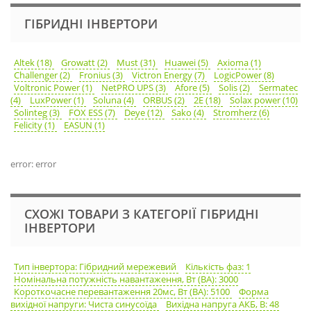
ГІБРИДНІ ІНВЕРТОРИ
Altek (18)
Growatt (2)
Must (31)
Huawei (5)
Axioma (1)
Challenger (2)
Fronius (3)
Victron Energy (7)
LogicPower (8)
Voltronic Power (1)
NetPRO UPS (3)
Afore (5)
Solis (2)
Sermatec
(4)
LuxPower (1)
Soluna (4)
ORBUS (2)
2E (18)
Solax power (10)
Solinteg (3)
FOX ESS (7)
Deye (12)
Sako (4)
Stromherz (6)
Felicity (1)
EASUN (1)
error: error
СХОЖІ ТОВАРИ З КАТЕГОРІЇ ГІБРИДНІ
ІНВЕРТОРИ
Тип інвертора: Гібридний мережевий
Кількість фаз: 1
Номінальна потужність навантаження, Вт (ВА): 3000
Короткочасне перевантаження 20мс, Вт (ВА): 5100
Форма
вихідної напруги: Чиста синусоїда
Вихідна напруга АКБ, В: 48