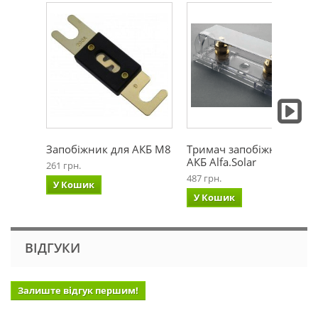
Запобіжник для АКБ М8
Тримач запобіжника
АКБ Alfa.Solar
261 грн.
487 грн.
У Кошик
У Кошик
ВІДГУКИ
Залиште відгук першим!