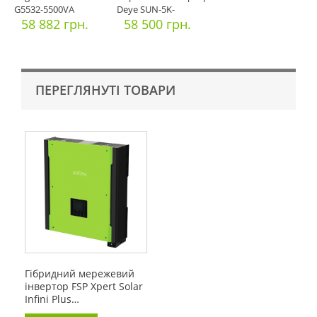
G5532-5500VA
Deye SUN-5K-
(5500Вт)
58 882 грн.
SG01LP1-EU 5кВт
58 500 грн.
ПЕРЕГЛЯНУТІ ТОВАРИ
Гібридний мережевий
інвертор FSP Xpert Solar
Infini Plus…