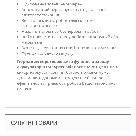
Підключення зовнішньої мережі
Автоматичний перезапуск після відновлення
електропостачання
Високоефективна робота для економії
енергоспоживання
Низький нагрів при безперервній роботі
Вибір пріоритетного типу роботи автономний або
мережевий
Захист від перевантаження і короткого замикання
Функція холодного запуску
Гібридний перетворювач з функцією заряду
акумуляторів FSP Xpert Solar 3кВт MPPT
дозволить
використовувати сонячні батареї по максимуму.
Дана модель допоможе вам досягти більшої
ефективності й тривалості роботи Вашої автономної
системи.
СУПУТНІ ТОВАРИ