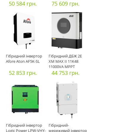
3000
50 584 грн.
5000
75 609 грн.
Гібридний інвертор
Гібридний ДБЖ 2E
Afore Aton AF5K-SL
XM MAX II 11K48
11000VA MРPT
52 853 грн.
44 753 грн.
Гібридний інвертор
Гібридний-
Logic Power LPW-VHY-
мережевий інвертор