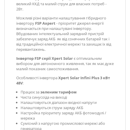
великий ККД та малий струм для власних потреб -
2Вт.
Можливі різні варіанти налаштування гібридного
інвертору
FSP Axpert
- пріоритет джерел енергії
визначається при налаштувані інвертору.
Вбудованих інтелектуальний зарядний пристрій
забезпечує заряд АКБ як від сонячних батарей так і
від традиційної електричної мережі та захищає їх від
перевантажень.
Інвертор
FSP
серії
Xpert Solar
є оптимальним
вибором для автономного живлення, так як має дуже
малий показник самоспоживання.
Особливості інвертора
Xpert Solar Infini Plus 3 кВт
48V
:
Працює за
зеленим тарифом
Чиста синусоїда на виході
Налаштовується діапазон вхідної напруги
Налаштовується струм заряду АКБ
Настройка пріоритету заряду АКБ фотомодулі /
мережа
Сумісний з напругою промислової мережі або
генератора