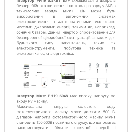
Інвертор PH19 5,5кВт EXP
складається з джерела
безперебійного живлення і контролера заряду АКБ з
технологією заряду
MPPT
. Він може бути
використаний в автономних системах
електроживлення з альтернативними екологічно
чистими джерелами енергії, такими як, наприклад,
сонячні батареї. Даний інвертор спроектований для
безперервної цілодобової експлуатації, а також для
будь-якого типу навантажень, таких як
електроінструменти, побутова техніка та
електроніка, офісна оргтехніка.
Інвертор Must PH19 6048
має високу напругу по
входу PV масиву.
Максимальна напруга холостого ходу
фотоелектричного масиву може досягати 500 В,
діапазон напруги фотоелектричного масиву MPPT
становить 150-500В постійного струму, що допомагає
використовувати більше сонячної енергії і