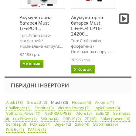
Акумуляторна
Акумуляторна
Гібри
батарея Must
батарея Must
3кВт 
LiFePO4…
LiFePO4 LP16-
3224
24200…
Тип: Літій-залізо-
Тип: Гі
фосфатний /
Тип: Літій-залізо-
Потужні
Номінальна напруга:…
фосфатний /
Напру
Номінальна напруга:…
37 193 грн.
11 756 
38 988 грн.
У Кошик
У Ко
У Кошик
ГІБРИДНІ ІНВЕРТОРИ
Altek (18)
Growatt (2)
Must (30)
Huawei (5)
Axioma (1)
Challenger (2)
Fronius (3)
Victron Energy (7)
LogicPower (8)
Voltronic Power (1)
NetPRO UPS (3)
Afore (5)
Solis (2)
Sermatec
(4)
LuxPower (1)
Soluna (4)
ORBUS (2)
2E (18)
Solax power (10)
Solinteg (3)
FOX ESS (7)
Deye (12)
Sako (4)
Stromherz (6)
Felicity (1)
EASUN (1)