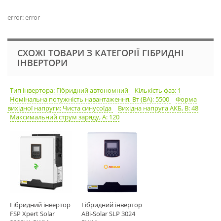
error: error
СХОЖІ ТОВАРИ З КАТЕГОРІЇ ГІБРИДНІ
ІНВЕРТОРИ
Тип інвертора: Гібридний автономний
Кількість фаз: 1
Номінальна потужність навантаження, Вт (ВА): 5500
Форма
вихідної напруги: Чиста синусоїда
Вихідна напруга АКБ, В: 48
Максимальний струм заряду, А: 120
Гібридний інвертор
Гібридний інвертор
FSP Xpert Solar
ABi-Solar SLP 3024