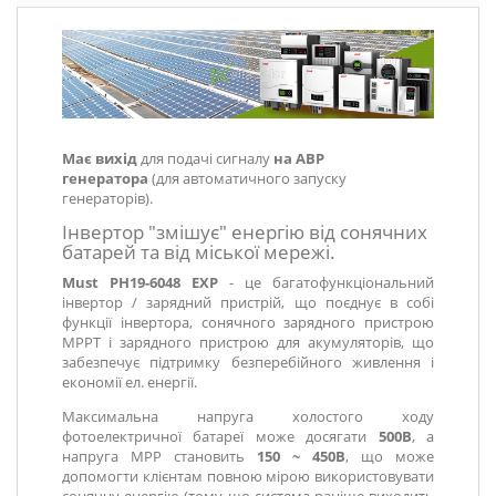
Має вихід
для подачі сигналу
на АВР
генератора
(для автоматичного запуску
генераторів).
Інвертор "змішує" енергію від сонячних
батарей та від міської мережі.
Must PH19-6048 EXP
- це багатофункціональний
інвертор / зарядний пристрій, що поєднує в собі
функції інвертора, сонячного зарядного пристрою
MPPT і зарядного пристрою для акумуляторів, що
забезпечує підтримку безперебійного живлення і
економії ел. енергії.
Максимальна напруга холостого ходу
фотоелектричної батареї може досягати
500В
, а
напруга MPP становить
150 ~ 450В
, що може
допомогти клієнтам повною мірою використовувати
сонячну енергію (тому що система раніше виходить