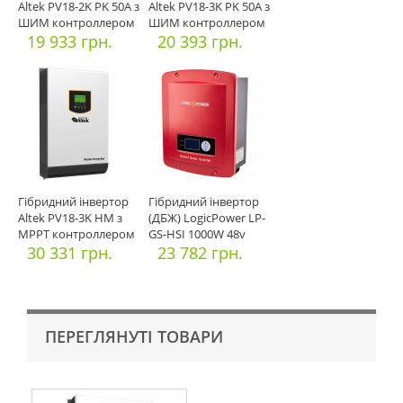
Altek PV18-2K PK 50А з
Altek PV18-3K PK 50А з
ШИМ контроллером
ШИМ контроллером
19 933 грн.
20 393 грн.
Гібридний інвертор
Гібридний інвертор
Altek PV18-3K HM з
(ДБЖ) LogicPower LP-
МРРТ контроллером
GS-HSI 1000W 48v
60А
30 331 грн.
МРРТ
23 782 грн.
ПЕРЕГЛЯНУТІ ТОВАРИ