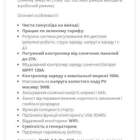
в робочий режим).
Основні особливості:
Чиста синусоїда на виході
;
Працює по зеленому тарифу;
Розумна система регулювання ЖК-дисплея
(режими роботи, струм заряду, напруга заряду і т.
д.);
Потужний контроллер від сонячних панелей
до 27А
;
Вбудований контролер заряду сонячної батареї
MPPT 120A
;
Контроллер заряду з зовнішньої мережі 100А
;
Максимальна
напруга холостого ходу PV
масиву: 500В
;
Змішування сонячної енергії, мережі і АКБ;
Захист від перевантаження, короткого замикання і
глибокої розрядки;
Функція холодного старту;
Підтримка функції моніторингу USB, RS485;
Віддалений моніторинг
WIFI
;
Сумісність з генератором
.
Підтримує паралельну роботу.