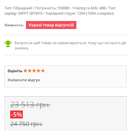
Тип: Гібридний / Потужність: 5500Вт / Напруга АКБ: 48В / Тип
заряду: MPPT (ВТМП) / Зарядний струм: 120А (100A з мережі)
Наразі товар відсутній
Наявність:
Бонуси за цей товар не нараховуються, тому що на нього діє
знижка.
Оцініть
Написати відгук
23 513 грн.
-5%
24 750 грн.