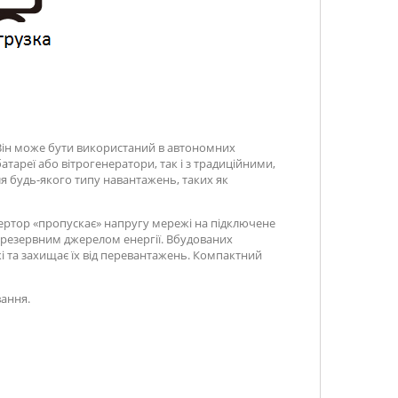
 Він може бути використаний в автономних
тареї або вітрогенератори, так і з традиційними,
ля будь-якого типу навантажень, таких як
нвертор «пропускає» напругу мережі на підключене
є резервним джерелом енергії. Вбудованих
жі та захищає їх від перевантажень. Компактний
ання.