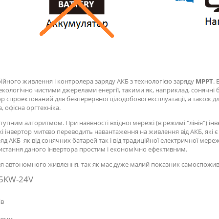
бійного живлення і контролера заряду АКБ з технологією заряду
MPPT
.
ологічно чистими джерелами енергії, такими як, наприклад, сонячні ба
р спроектований для безперервної цілодобової експлуатації, а також д
, офісна оргтехніка.
тупним алгоритмом. При наявності вхідної мережі (в режимі "лінія") і
ежі інвертор митєво переводить навантаження на живлення від АКБ, які 
д АКБ як від сонячних батарей так і від традиційної електричної мере
ристання даного інвертора простим і економічно ефективним.
 автономного живлення, так як має дуже малий показник самоспожив
 5KW-24V
ів