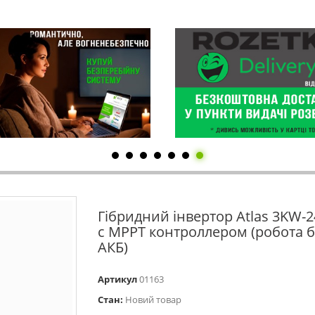
Гібридний інвертор Atlas 3KW-2
с MPPT контроллером (робота б
АКБ)
Артикул
01163
Стан:
Новий товар