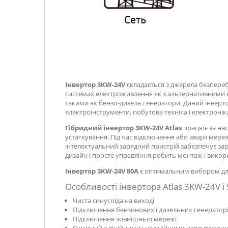
Інвертор 3KW-24V
складається з джерела безпере
системах електроживлення як з альтернативними ек
такими як бензо-дизель генератори. Даний інверто
електроінструменти, побутова техніка і електроніка
Гібридний інвертор 3KW-24V Atlas
працює за нас
устаткування. Під час відключення або аварії мер
інтелектуальний зарядний пристрій забезпечує заря
дизайн і просте управління робить монтаж і вико
Інвертор 3KW-24V 80А
є оптимальним вибором для
Особливості інвертора Atlas 3KW-24V і
Чиста синусоїда на виході
Підключення бензинових і дизельних генератор
Підключення зовнішньої мережі