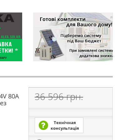
36 596 грн.
4V 80А
ез
Технічная
консультація