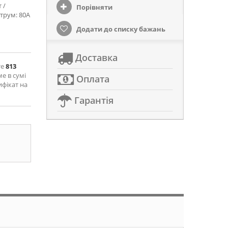
 /
Порівняти
струм: 80А
Додати до списку бажань
Доставка
те
813
ме в сумі
Оплата
ифікат на
Гарантія