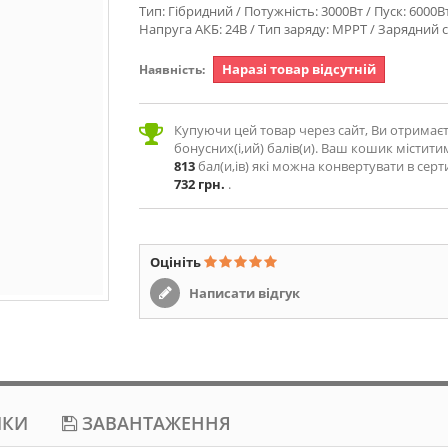
Тип: Гібридний / Потужність: 3000Вт / Пуск: 6000Вт
Напруга АКБ: 24В / Тип заряду: MPPT / Зарядний 
Наразі товар відсутній
Наявність:
Купуючи цей товар через сайт, Ви отримає
бонусних(і,ий) балів(и). Ваш кошик містити
813
бал(и,ів) які можна конвертувати в серт
732 грн.
.
Оцініть
Написати відгук
ИКИ
ЗАВАНТАЖЕННЯ