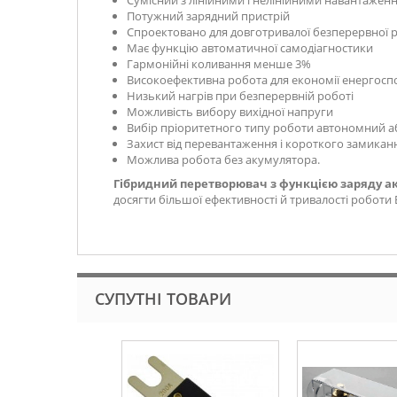
Сумісний з лінійними і нелінійними навантажен
Потужний зарядний пристрій
Спроектовано для довготривалої безперервної 
Має функцію автоматичної самодіагностики
Гармонійні коливання менше 3%
Високоефективна робота для економії енергос
Низький нагрів при безперервній роботі
Можливість вибору вихідної напруги
Вибір пріоритетного типу роботи автономний 
Захист від перевантаження і короткого замикан
Можлива робота без акумулятора.
Гібридний перетворювач з функцією заряду ак
досягти більшої ефективності й тривалості роботи
СУПУТНІ ТОВАРИ