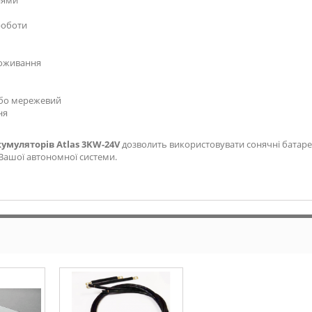
нями
роботи
поживання
або мережевий
ня
умуляторів Atlas 3KW-24V
дозволить використовувати сонячні батар
 Вашої автономної системи.