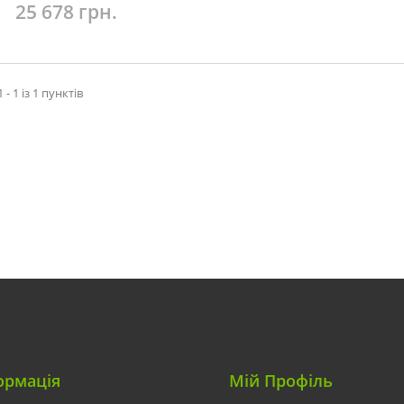
25 678 грн.
 - 1 із 1 пунктів
ормація
Мій Профіль