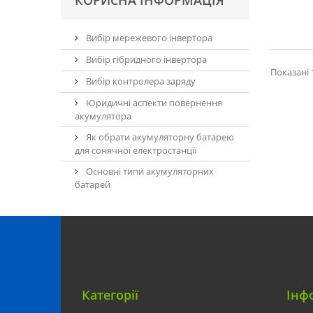
КОРИСНА ІНФОРМАЦІЯ
Вибір мережевого інвертора
Вибір гібридного інвертора
Показані 1
Вибір контролера заряду
Юридичні аспекти повернення
акумулятора
Як обрати акумуляторну батарею
для сонячної електростанції
Основні типи акумуляторних
батарей
Категорії
Інф