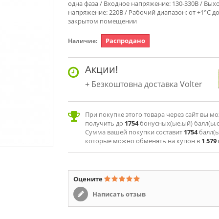
одна фаза / Входное напряжение: 130-330В / Вых
напряжение: 220В / Рабочий диапазон: от +1°С до
закрытом помещении
Распродано
Наличие:
Акции!
Безкоштовна доставка Volter
При покупке этого товара через сайт вы м
получить до
1754
бонусных(ые,ый) балл(ы,о
Сумма вашей покупки составит
1754
балл(ы
которые можно обменять на купон в
1 579
Оцените
Написать отзыв