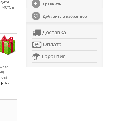
одное
Сравнить
 +40°С в
Добавить в избранное
Доставка
Оплата
Гарантия
ожете
в).
,ов)
 грн.
.