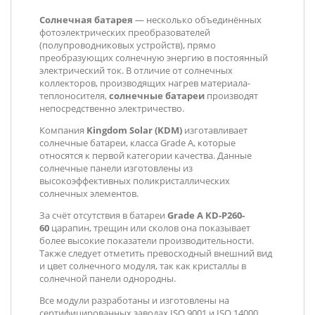
Солнечная батарея
— несколько объединённых
фотоэлектрических преобразователей
(полупроводниковых устройств), прямо
преобразующих солнечную энергию в постоянный
электрический ток. В отличие от солнечных
коллекторов, производящих нагрев материала-
теплоносителя,
солнечные батареи
производят
непосредственно электричество.
Компания
Kingdom Solar (KDM)
изготавливает
с
олнечные батареи, класса Grade A, которые
относятся к первой категории качества. Данные
солнечные панели изготовлены из
высокоэффективных поликристаллических
солнечных элементов.
За счёт отсутствия в батареи
Grade A KD-P260-
60
царапин, трещин или сколов она показывает
более высокие показатели производительности.
Также следует отметить превосходный внешний вид
и цвет солнечного модуля, так как кристаллы в
солнечной панели однородны.
Все модули разработаны и изготовлены на
сертифицированных заводах ISO 9001 и ISO 14000.