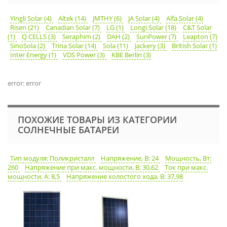
Yingli Solar (4)
Altek (14)
JMTHY (6)
JA Solar (4)
Alfa.Solar (4)
Risen (21)
Canadian Solar (7)
LG (1)
Longi Solar (18)
C&T Solar
(1)
Q CELLS (3)
Seraphim (2)
DAH (2)
SunPower (7)
Leapton (7)
SinoSola (2)
Trina Solar (14)
Sola (11)
Jackery (3)
British Solar (1)
Inter Energy (1)
VDS Power (3)
KBE Berlin (3)
error: error
ПОХОЖИЕ ТОВАРЫ ИЗ КАТЕГОРИИ
СОЛНЕЧНЫЕ БАТАРЕИ
Тип модуля: Поликристалл
Напряжение, В: 24
Мощность, Вт:
260
Напряжение при макс. мощности, В: 30,62
Ток при макс.
мощности, А: 8,5
Напряжение холостого хода, В: 37,98