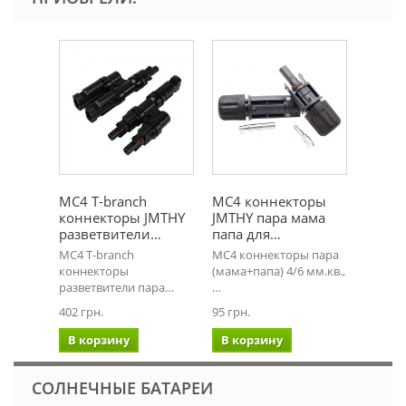
MC4 T-branch
MC4 коннекторы
коннекторы JMTHY
JMTHY пара мама
разветвители…
папа для…
MC4 T-branch
MC4 коннекторы пара
коннекторы
(мама+папа) 4/6 мм.кв.,
разветвители пара…
…
402 грн.
95 грн.
В корзину
В корзину
СОЛНЕЧНЫЕ БАТАРЕИ