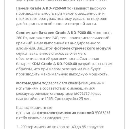
Панели
Grade A KD-P260-60
показывают высокую
производительность при малой освещенности и
низких температурах, поэтому идеально подходят
для Украины, в особенности северной части.
Солнечная батарея
Grade A KD-P260-60
, мощность
260 Вт, напряжение 24В, тип - поликристаллический
кремний. Рама выполнена из анодированного
алюминия. Защитой
фотоэлектрического модуля
служит закаленное стекло, за счёт чего
обеспечивается её долговечность. Солнечная
батарея
KDM
Grade A KD-P260-60
разработана таким
образом, что при малом освещении она будет
производить максимальную выходную мощность.
Фотомодули
подвергаются квалификационным
испытаниям в соответствии с имеющимися
международными стандартами
IEC61215
. Класс
влагостойкости IP65. Срок службы 25 лет.
Квалификационные
испытания
фотоэлектрических панелей
IEC61215
в себя включают следующее:
200 термических циклов от -40 до 85 градусов;