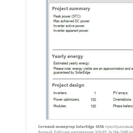
Сетевой инвертор SolarEdge SE5k
преобразовыва
фазный. Рабочее напряжение 3/N/PE 3х184-264В (