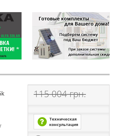
115 004 грн.
5k
Техническая
консультация
T