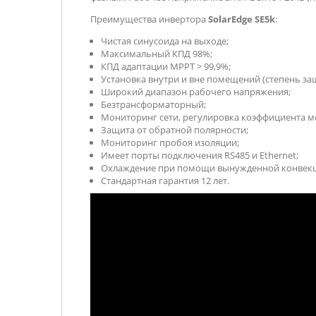
Преимущества инвертора
SolarEdge SE5k
:
Чистая синусоида на выходе;
Максимальный КПД 98%;
КПД адаптации MPPТ > 99,9%;
Установка внутри и вне помещений (степень защ
Широкий диапазон рабочего напряжения;
Безтрансформаторный;
Мониторинг сети, регулировка коэффициента мо
Защита от обратной полярности;
Мониторинг пробоя изоляции;
Имеет порты подключения RS485 и Ethernet;
Охлаждение при помощи вынужденной конвекци
Стандартная гарантия 12 лет.