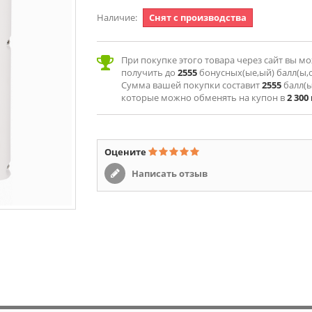
Наличие:
Снят с производства
При покупке этого товара через сайт вы м
получить до
2555
бонусных(ые,ый) балл(ы,о
Сумма вашей покупки составит
2555
балл(ы
которые можно обменять на купон в
2 300
Оцените
Написать отзыв