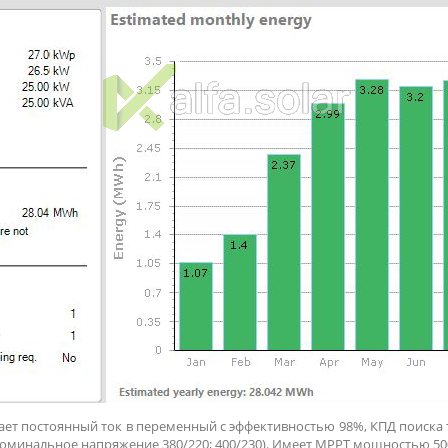
ет постоянный ток в переменный с эффективностью 98%, КПД поиска 
номинальное напряжение 380/220; 400/230). Имеет MPPT мощностью 500