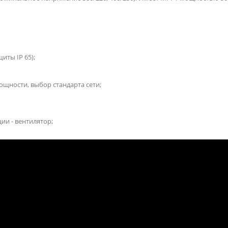
иты IP 65);
щности, выбор стандарта сети;
и - вентилятор;