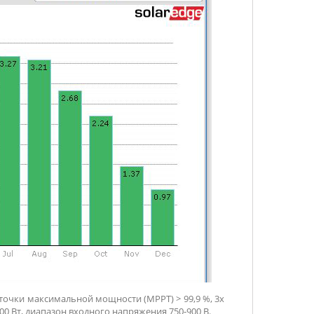
точки максимальной мощности (MPPT) > 99,9 %, 3х
0 Вт, диапазон входного напряжения 750-900 В.