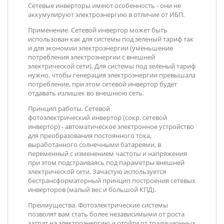
Сетевые инверторы имеют особенность - они не
аккумулируют электроэнергию в отличие от ИБП.
Применение
. Сетевой инвертор может быть
использован как для системы под зеленый тариф так
и для экономии электроэнергии (уменьшение
потребления электроэнергии с внешней
электрической сети). Для системы под зеленый тариф
нужно, чтобы генерация электроэнергии превышала
потребление, при этом сетевой инвертор будет
отдавать излишек во внешнюю сеть.
Принцип работы
. Сетевой
фотоэлектрический инвертор (сокр. сетевой
инвертор) - автоматическое электронное устройство
для преобразования постоянного тока,
выработанного солнечными батареями, в
переменный с изменением частоты и напряжения
при этом подстраиваясь под параметры внешней
электрической сети. Зачастую используется
бестрансформаторный принцип построения сетевых
инверторов (малый вес и большой КПД).
Преимущества
. Фотоэлектрические системы
позволят вам стать более независимыми от роста
затрат на электроэнергию и отойти от традиционных