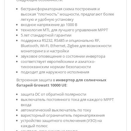
бестрансформаторная схема построения и
высокая "плотность" мощности, предлагают более
легкую и удобную установку
входное напряжение до 1000 В
технология MTL для лучшего управления MPPT
5 лет стандартной гарантии
поддержка RS232, RS485 и опционально RF,
Bluetooth, Wi-Fi, Ethernet, Zigbee для возможности
мониторинга и настройки
звуковое оповещение о состоянии инвертора
соответствует европейскими и азиатско-
тихоокеанским нормам безопасности
подходит для наружного исполнения
Встроенная защита в
инвертор для солнечных
батарей Growatt 10000 UE
:
защита DC от обратной полярности
выключатель постоянного тока для каждого MPPT
входа
автоматический выключатель по току
варисторный ограничитель перенапряжения
устройство защитного отключения (УЗО) на
каждый полюс