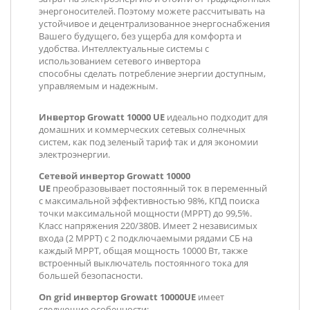
энергоносителей. Поэтому можете рассчитывать на
устойчивое и децентрализованное энергоснабжения
Вашего будущего, без ущерба для комфорта и
удобства. Интеллектуальные системы с
использованием сетевого инвертора
способны сделать потребление энергии доступным,
управляемым и надежным.
Инвертор
Growatt 10000 UE
идеально подходит для
домашних и коммерческих сетевых солнечных
систем, как под зеленый тариф так и для экономии
электроэнергии.
Сетевой инвертор Growatt 10000
UE
преобразовывает постоянный ток в переменный
с максимальной эффективностью 98%, КПД поиска
точки максимальной мощности (MPPT) до 99,5%.
Класс напряжения 220/380В. Имеет 2 независимых
входа (2 MPPT) с 2 подключаемыми рядами СБ на
каждый MPPT, общая мощность 10000 Вт, также
встроенный выключатель постоянного тока для
большей безопасности.
On grid инвертор Growatt 10000UE
имеет
следующие особенности: