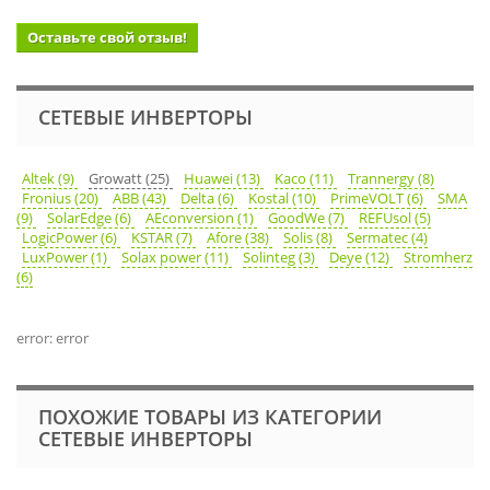
Оставьте свой отзыв!
СЕТЕВЫЕ ИНВЕРТОРЫ
Altek (9)
Growatt (25)
Huawei (13)
Kaco (11)
Trannergy (8)
Fronius (20)
ABB (43)
Delta (6)
Kostal (10)
PrimeVOLT (6)
SMA
(9)
SolarEdge (6)
AEconversion (1)
GoodWe (7)
REFUsol (5)
LogicPower (6)
KSTAR (7)
Afore (38)
Solis (8)
Sermatec (4)
LuxPower (1)
Solax power (11)
Solinteg (3)
Deye (12)
Stromherz
(6)
error: error
ПОХОЖИЕ ТОВАРЫ ИЗ КАТЕГОРИИ
СЕТЕВЫЕ ИНВЕРТОРЫ