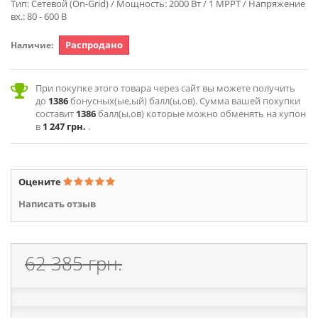
Тип: Сетевой (On-Grid) / Мощность: 2000 Вт / 1 MPPT / Напряжение
вх.: 80 - 600 В
Распродано
Наличие:
При покупке этого товара через сайт вы можете получить
до
1386
бонусных(ые,ый) балл(ы,ов). Сумма вашей покупки
составит
1386
балл(ы,ов) которые можно обменять на купон
в
1 247 грн.
.
Оцените
Написать отзыв
62 385 грн.