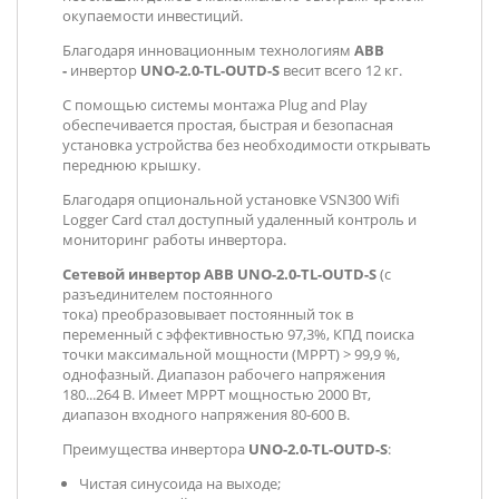
окупаемости инвестиций.
Благодаря инновационным технологиям
АВВ
-
инвертор
UNO-2.0-TL-OUTD-S
весит всего 12 кг.
С помощью системы монтажа Plug and Play
обеспечивается простая, быстрая и безопасная
установка устройства без необходимости открывать
переднюю крышку.
Благодаря опциональной установке VSN300 Wifi
Logger Card стал доступный удаленный контроль и
мониторинг работы инвертора.
Сетевой инвертор ABB UNO-2.0-TL-OUTD-S
(с
разъединителем постоянного
тока)
преобразовывает постоянный ток в
переменный с эффективностью 97,3%, КПД поиска
точки максимальной мощности (MPPT) > 99,9 %,
однофазный. Диапазон рабочего напряжения
180...264 В. Имеет MPPT мощностью 2000 Вт,
диапазон входного напряжения 80-600 В.
Преимущества инвертора
UNO-2.0-TL-OUTD-S
:
Чистая синусоида на выходе;