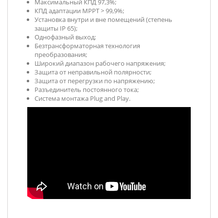
Максимальный КПД 97,3%;
КПД адаптации MPPТ > 99,9%;
Установка внутри и вне помещений (степень
защиты IP 65);
Однофазный выход;
Безтрансформаторная технология
преобразования;
Широкий диапазон рабочего напряжения;
Защита от неправильной полярности;
Защита от перегрузки по напряжению;
Разъединитель постоянного тока;
Система монтажа Plug and Play.