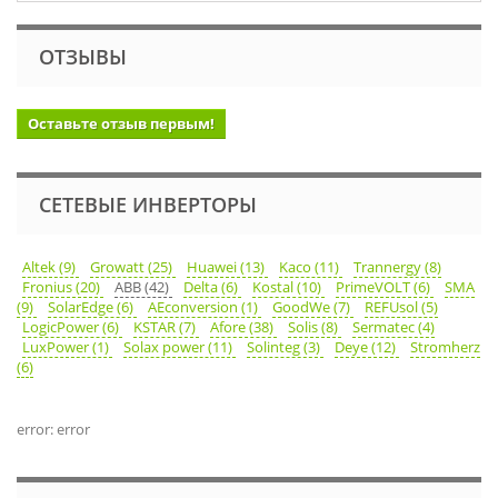
ОТЗЫВЫ
Оставьте отзыв первым!
СЕТЕВЫЕ ИНВЕРТОРЫ
Altek (9)
Growatt (25)
Huawei (13)
Kaco (11)
Trannergy (8)
Fronius (20)
ABB (42)
Delta (6)
Kostal (10)
PrimeVOLT (6)
SMA
(9)
SolarEdge (6)
AEconversion (1)
GoodWe (7)
REFUsol (5)
LogicPower (6)
KSTAR (7)
Afore (38)
Solis (8)
Sermatec (4)
LuxPower (1)
Solax power (11)
Solinteg (3)
Deye (12)
Stromherz
(6)
error: error