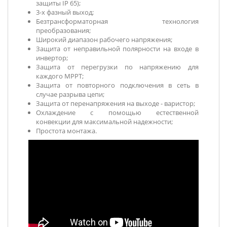
защиты IP 65);
3-х фазный выход;
Безтрансформаторная технология
преобразования;
Широкий диапазон рабочего напряжения;
Защита от неправильной полярности на входе в
инвертор;
Защита от перегрузки по напряжению для
каждого MPPT;
Защита от повторного подключения в сеть в
случае разрыва цепи;
Защита от перенапряжения
на выходе - варистор
;
Охлаждение с помощью естественной
конвекции для максимальной надежности;
Простота монтажа.