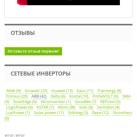
ОТЗЫВЫ
Оставьте отзыв первым!
СЕТЕВЫЕ ИНВЕРТОРЫ
Altek (9)
Growatt (25)
Huawei (13)
Kaco (11)
Trannergy (8)
Fronius (20)
ABB (42)
Delta (6)
Kostal (10)
PrimeVOLT (6)
SMA
(9)
SolarEdge (6)
AEconversion (1)
GoodWe (7)
REFUsol (5)
LogicPower (6)
KSTAR (7)
Afore (38)
Solis (8)
Sermatec (4)
LuxPower (1)
Solax power (11)
Solinteg (3)
Deye (12)
Stromherz
(6)
error: error