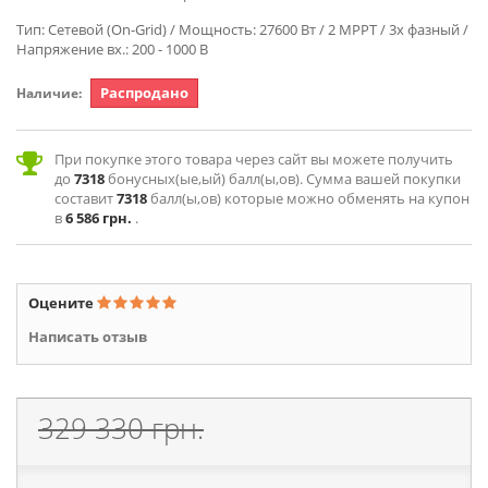
Тип: Сетевой (On-Grid) / Мощность: 27600 Вт / 2 MPPT / 3х фазный /
Напряжение вх.: 200 - 1000 В
Распродано
Наличие:
При покупке этого товара через сайт вы можете получить
до
7318
бонусных(ые,ый) балл(ы,ов). Сумма вашей покупки
составит
7318
балл(ы,ов) которые можно обменять на купон
в
6 586 грн.
.
Оцените
Написать отзыв
329 330 грн.