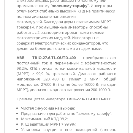
электростанциях, работающих по частному или
промышленному “
зеленому тарифу
”. Инверторы
отличаются стабильно высоким КПД на практически
полном диапазоне напряжения
фотомодулей. Благодаря двум независимым MPPT
трекерам, промышленные инверторы способны
работать с 2 разноориентированными полями
фотоэлектрических модулей. Инверторы не
содержат электролитических конденсаторов, что
делает их более долговечными и надежными.
ABB TRIO-27.6-TL-OUTD-400
преобразовывает
постоянный ток в переменный с эффективностью
98,2%, КПД поиска точки максимальной мощности
(MPPT) > 99,9 %, трехфазный. Диапазон рабочего
напряжения 320...480 В. Имеет 2 MPPT общей
мощностью 27600 Вт (но не более 16000 Вт на один
МРРТ), диапазон входного напряжения 200-1000 В.
Преимущества инвертора
TRIO-27.6-TL-OUTD-400
:
Чистая синусоида на выходе;
Предназначен для работы по "зеленому тарифу".
Максимальный КПД 98,2;
КПД адаптации MPPТ > 99,9%;
Установка внутри и вне помещений (степень