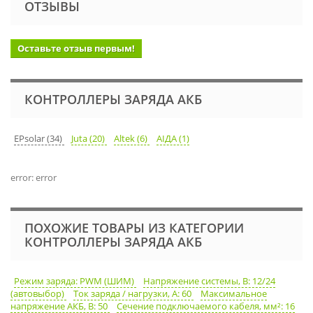
ОТЗЫВЫ
Оставьте отзыв первым!
КОНТРОЛЛЕРЫ ЗАРЯДА АКБ
EPsolar (34)
Juta (20)
Altek (6)
АІДА (1)
error: error
ПОХОЖИЕ ТОВАРЫ ИЗ КАТЕГОРИИ
КОНТРОЛЛЕРЫ ЗАРЯДА АКБ
Режим заряда: PWM (ШИМ)
Напряжение системы, В: 12/24
(автовыбор)
Ток заряда / нагрузки, А: 60
Максимальное
напряжение АКБ, В: 50
Сечение подключаемого кабеля, мм²: 16