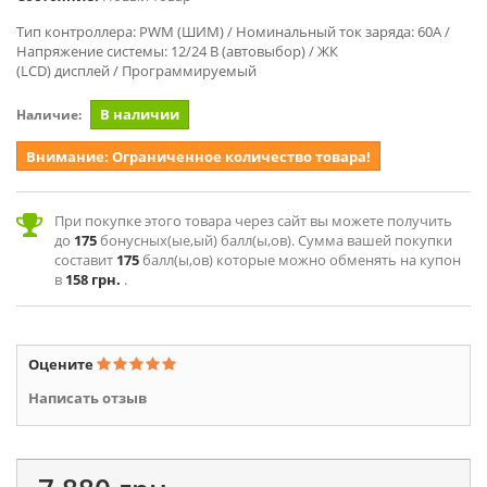
Тип контроллера: PWM (ШИМ) /
Номинальный ток заряда: 60А /
Напряжение системы: 12/24 В (автовыбор) / ЖК
(LCD) дисплей / Программируемый
В наличии
Наличие:
Внимание: Ограниченное количество товара!
При покупке этого товара через сайт вы можете получить
до
175
бонусных(ые,ый) балл(ы,ов). Сумма вашей покупки
составит
175
балл(ы,ов) которые можно обменять на купон
в
158 грн.
.
Оцените
Написать отзыв