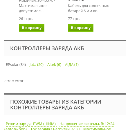
Номинал: 30-400 А. /
Максимальное
Кабель для солнечных
MC4 ко
допустимое…
батарей 6 мм.кв.
(мама+п
…
261 грн.
77 грн.
95 грн.
В корзину
В корзину
В ко
КОНТРОЛЛЕРЫ ЗАРЯДА АКБ
EPsolar (34)
Juta (20)
Altek (6)
АІДА (1)
error: error
ПОХОЖИЕ ТОВАРЫ ИЗ КАТЕГОРИИ
КОНТРОЛЛЕРЫ ЗАРЯДА АКБ
Режим заряда: PWM (ШИМ)
Напряжение системы, В: 12/24
(автовыбор)
Ток заряда / нагрузки, А: 30
Максимальное