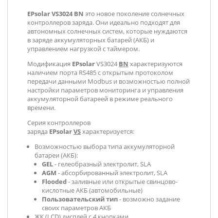
EPsolar
VS3024 BN
это новое поколение солнечных
контроллеров заряда. Они идеально подходят для
автономных солнечных систем, которые нуждаются
в заряде аккумуляторных батарей (АКБ) и
управлением нагрузкой с таймером.
Модификация
EPsolar
VS3024
BN
характеризуются
наличием порта RS485 с открытым протоколом
передачи данными Modbus и возможностью полной
настройки параметров мониторинга и управления
аккумуляторной батареей в режиме реального
времени.
Серия
контроллеров
заряда
EPsolar
VS
характеризуется:
Возможностью выбора типа аккумуляторной
батареи (АКБ):
GEL
- гелеобразный электролит, SLA
AGM
- абсорбированный электролит, SLA
Flooded
- заливные или открытые свинцово-
кислотные АКБ (автомобильные)
Пользовательский тип
- возможно задание
своих параметров АКБ
ЖК (LCD) дисплей с 4 кнопками