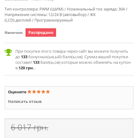
Тип контроллера: PWM (ШИМ) /
Номинальный ток заряда: 30А /
Напряжение системы: 12/24 В (автовыбор) / ЖК
(LCD) дисплей / Программируемый
Распродано
Наличие:
При покупке этого товара через сайт вы можете получить
до
133
бонусных(ые,ый) балл(ы,ов). Сумма вашей покупки
составит
133
балл(ы,ов) которые можно обменять на купон
в
120 грн.
.
Оцените
Написать отзыв
6 017 грн.