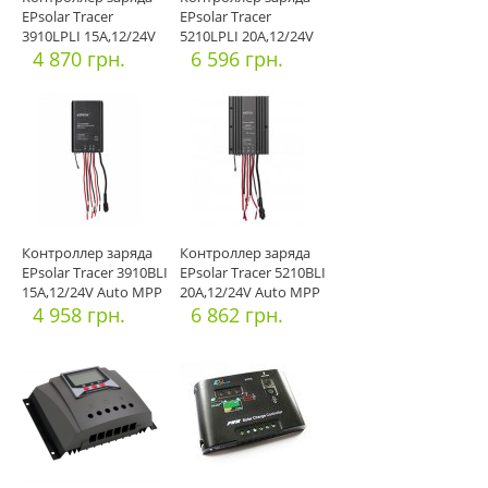
EPsolar Tracer
EPsolar Tracer
3910LPLI 15A,12/24V
5210LPLI 20A,12/24V
MPPT (О
4 870 грн.
MPPT (О
6 596 грн.
Контроллер заряда
Контроллер заряда
EPsolar Tracer 3910BLI
EPsolar Tracer 5210BLI
15A,12/24V Auto MPP
20A,12/24V Auto MPP
4 958 грн.
6 862 грн.