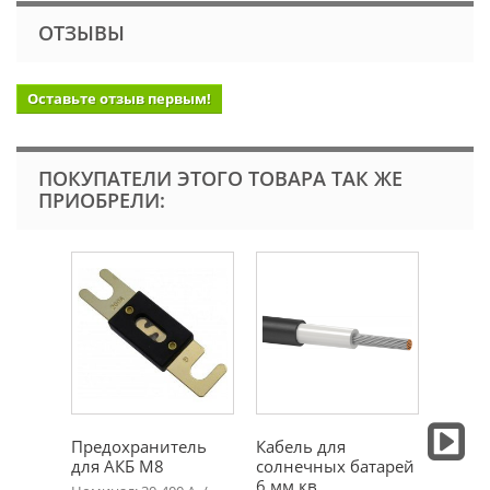
ОТЗЫВЫ
Оставьте отзыв первым!
ПОКУПАТЕЛИ ЭТОГО ТОВАРА ТАК ЖЕ
ПРИОБРЕЛИ:
Предохранитель
Кабель для
MC4 к
для АКБ М8
солнечных батарей
JMTHY
6 мм кв
папа 