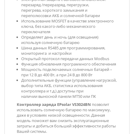
перезаряд /переразряд, перегрузки,
перегрева, короткого замыкания и
переполюсовки АКБ и солнечной батареи
Использование MOSFET в качестве электронного
ключа, без какого-либо механического
переключателя
Определяет день и ночь (для освещения)
используя солнечную батарею
Шина данных RS485 для программирования,
мониторинга и настройки
Открытый протокол передачи данных Modbus
Функция обновления программного обеспечения
Мощность подключаемых солнечных батарей –
при 12 В до 400 Вт, а при 24 В до 800 Вт
Дополнительные функции (управление нагрузкой,
выбор типа АКБ, статистика использования
контроллера и т.д.) доступны при
наличии выносной панели MT50 или ПК
Контроллер заряда EPsolar VS3024B
N
позволит
использовать солнечную батарею по максимуму,
даже в условиях низкой освещенности. Данная
модель поможет вам снизить эксплуатационные
затраты и добиться большей эффективности работы
Вашей системы.