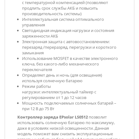
с температурной компенсацией (позволяют
продлить срок службы АКБ и повысить
производительность системы)
Интеллектуальная система оптимального
управления
Светодиодная индикация нагрузки и состояния
заряженности АКБ
Электронная защита с автовосстановлением:
перезаряд /переразряд, перегрузки и короткого
замыкания
Использование MOSFET в качестве электронного
ключа, без какого-либо механического
переключателя
Определяет день и ночь (для освещения)
используя солнечную батарею
Режим работы
нагрузки: интеллектуальный таймер с
регулированием от 1 до 12 часов
Мощность подключаемых солнечных батарей –
при 12 В до 75 Вт
Контроллер заряда EPsolar LS0512
позволит
использовать солнечную батарею по максимуму,
даже в условиях низкой освещенности. Данная
модель поможет вам снизить эксплуатационные