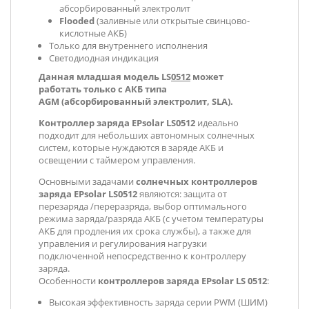
абсорбированный электролит
Flooded
(заливные или открытые свинцово-
кислотные АКБ)
Только для внутреннего исполнения
Светодиодная индикация
Данная младшая модель
LS
0512
может
работать
только с АКБ типа
AGM (абсорбированный электролит, SLA).
Контроллер заряда EPsolar LS0512
идеально
подходит для небольших автономных солнечных
систем, которые нуждаются в заряде АКБ и
освещении с таймером управления.
Основными задачами
солнечных контроллеров
заряда
EPsolar LS0512
являются: защита от
перезаряда /переразряда, выбор оптимального
режима заряда/разряда АКБ (с учетом температуры
АКБ для продления их срока службы), а также для
управления и регулирования нагрузки
подключенной непосредственно к контроллеру
заряда.
Особенности
контроллеров заряда EPsolar LS 0512
:
Высокая эффективность заряда серии PWM (ШИМ)