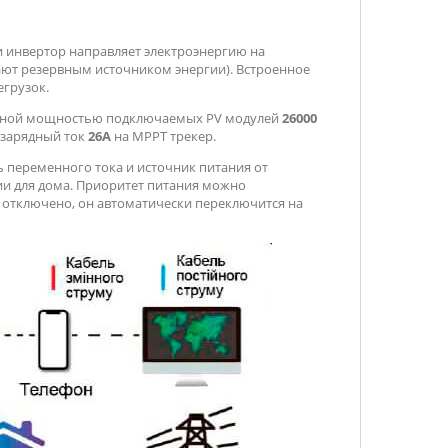
и инвертор направляет электроэнергию на
пают резервным источником энергии). Встроенное
егрузок.
ьной мощностью подключаемых PV модулей
26000
 зарядный ток
26А
на МРРТ трекер.
 переменного тока и источник питания от
ии для дома. Приоритет питания можно
 отключено, он автоматически переключится на