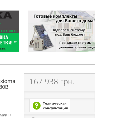
167 938 грн.
Axioma
380В
Техническая
консультация
 MPPT /