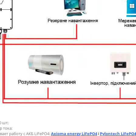
 шт;
р тока;
ет работу с АКБ LiFePO4:
Axioma energy LiFePO4
і
Pylontech LiFePO