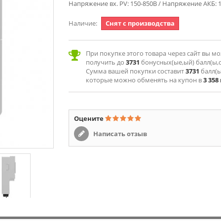
Напряжение вх. PV: 150-850В / Напряжение АКБ: 
Наличие:
Снят с производства
При покупке этого товара через сайт вы м
получить до
3731
бонусных(ые,ый) балл(ы,о
Сумма вашей покупки составит
3731
балл(ы
которые можно обменять на купон в
3 358
Оцените
Написать отзыв