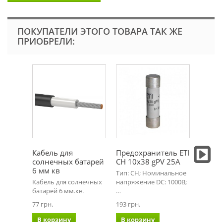
ПОКУПАТЕЛИ ЭТОГО ТОВАРА ТАК ЖЕ
ПРИОБРЕЛИ:
Кабель для
Предохранитель ETI
MC4 к
солнечных батарей
CH 10x38 gPV 25A
JMTHY
6 мм кв
папа 
Тип: CH; Номинальное
Кабель для солнечных
напряжение DC: 1000В;
MC4 ко
батарей 6 мм.кв.
…
(мама+п
…
77 грн.
193 грн.
95 грн.
В корзину
В корзину