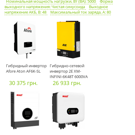
Номинальная мощность нагрузки, Вт (ВА): 5000
Форма
выходного напряжения: Чистая синусоида
Выходное
напряжение АКБ, В: 48
Максимальный ток заряда, А: 80
Гибридный инвертор
Гибридно-сетевой
Afore Aton AF6K-SL
инвертор 2E XM-
INFINI-6K48T 6000VA
30 375 грн.
MРPT
26 933 грн.