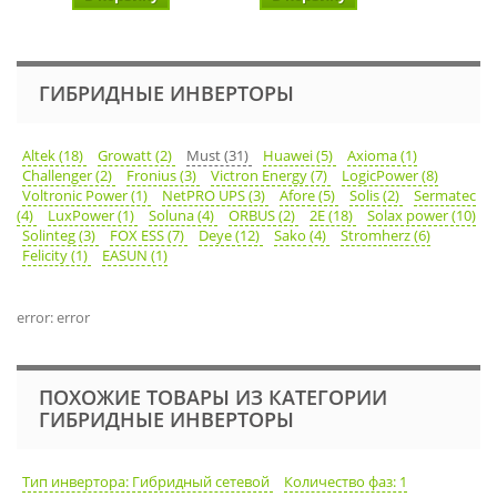
В ко
ГИБРИДНЫЕ ИНВЕРТОРЫ
Altek (18)
Growatt (2)
Must (31)
Huawei (5)
Axioma (1)
Challenger (2)
Fronius (3)
Victron Energy (7)
LogicPower (8)
Voltronic Power (1)
NetPRO UPS (3)
Afore (5)
Solis (2)
Sermatec
(4)
LuxPower (1)
Soluna (4)
ORBUS (2)
2E (18)
Solax power (10)
Solinteg (3)
FOX ESS (7)
Deye (12)
Sako (4)
Stromherz (6)
Felicity (1)
EASUN (1)
error: error
ПОХОЖИЕ ТОВАРЫ ИЗ КАТЕГОРИИ
ГИБРИДНЫЕ ИНВЕРТОРЫ
Тип инвертора: Гибридный сетевой
Количество фаз: 1