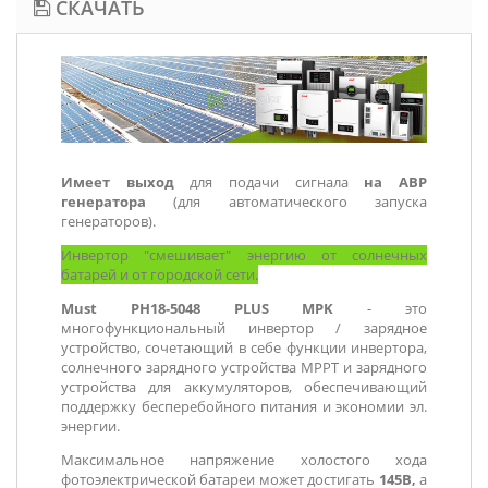
СКАЧАТЬ
Имеет выход
для подачи сигнала
на АВР
генератора
(для автоматического запуска
генераторов).
Инвертор "смешивает" энергию от солнечных
батарей и от городской сети.
Must PH18-5048 PLUS MPK
- это
многофункциональный инвертор / зарядное
устройство, сочетающий в себе функции инвертора,
солнечного зарядного устройства MPPT и зарядного
устройства для аккумуляторов, обеспечивающий
поддержку бесперебойного питания и экономии эл.
энергии.
Максимальное напряжение холостого хода
фотоэлектрической батареи может достигать
145В,
а