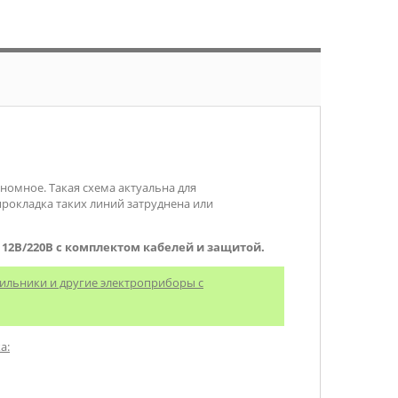
омное. Такая схема актуальна для
прокладка таких линий затруднена или
 12В/220В с комплектом кабелей и защитой.
дильники и другие электроприборы с
а: