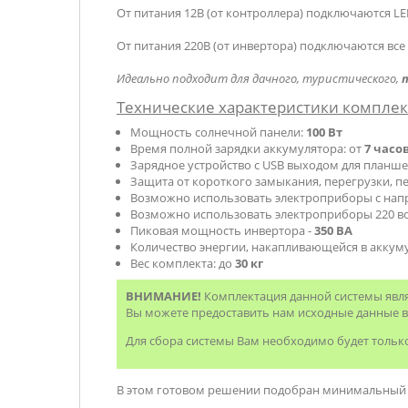
От питания 12В (от контроллера) подключаются L
От питания 220В (от инвертора) подключаются все
Идеально подходит для дачного, туристического,
Технические характеристики комплек
Мощность солнечной панели:
100 Вт
Время полной зарядки аккумулятора: от
7 часо
Зарядное устройство с USB выходом для планшет
Защита от короткого замыкания, перегрузки, п
Возможно использовать электроприборы с на
Возможно использовать электроприборы 220 
Пиковая мощность инвертора -
350 ВА
Количество энергии, накапливающейся в аккум
Вес комплекта: до
30 кг
ВНИМАНИЕ!
Комплектация данной системы явля
Вы можете предоставить нам исходные данные 
Для сбора системы Вам необходимо будет только 
В этом готовом решении подобран минимальный 