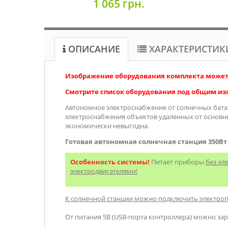
1 065 грн.
ОПИСАНИЕ
ХАРАКТЕРИСТИК
Изображение оборудования комплекта может 
Смотрите список оборудования под общим и
Автономное электроснабжение от солнечных батар
электроснабжения объектов удаленных от основны
экономически невыгодна.
Готовая автономная солнечная станция 350Вт 
Особенность системы!
Питает приборы
без эл
электродвигателями!
К солнечной станции можно подключить электропр
От питания 5В (USB-порта контроллера) можно за