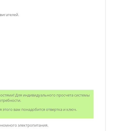
вигателей.
ностями! Для индивидуального просчета системы
отребности.
я этого вам понадобится отвертка и ключ.
ономного электропитания.