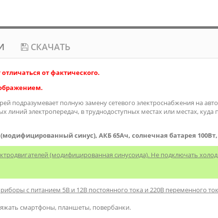
И
СКАЧАТЬ
отличаться от фактического.
зображением.
ей подразумевает полную замену сетевого электроснабжения на автон
х линий электропередач, в труднодоступных местах или местах, куда 
(модифицированный синус), АКБ 65Ач, солнечная батарея 100Вт,
ектродвигателей (модифицированная синусоида). Не подключать холо
иборы с питанием 5В и 12В постоянного тока и 220В переменного ток
ряжать смартфоны, планшеты, повербанки.