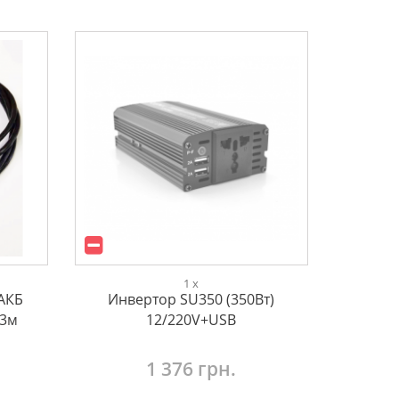
1 x
 АКБ
Инвертор SU350 (350Вт)
 3м
12/220V+USB
1 376 грн.