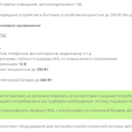
ED-лампы освещения, автохолодильники 12В.
 зарядные устройства и бытовые устройства мощностью до 300 Вт без д
полевого применения
!
та:
в
ов, телефонов, фотоаппаратов, видеокамер и т.д.
ерегрева, глубокого разряда АКБ, от повышенного напряжения.
пряжением
12 В
вольт мощностью до
350 Вт
уляторной батарее до
660 Вт
ется базовой, но ее можно изменять в соответствии с вашими потреб
вашего потребления и мы подберем необходимую систему под ваши п
присоединить провод к АКБ, к контроллеру и к солнечной батарее. Дл
комплект оборудования для постройки малой солнечной системы авт