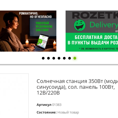
Cолнечная станция 350Вт (мод
синусоида), сол. панель 100Вт,
12В/220В
Артикул
01383
Состояние:
Новый товар