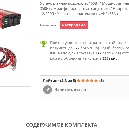
Установленная мощность: 100Вт / Мощность инв
350Вт /
Модифицированная синусоида
/
Напряже
12/220В / Установленная емкость АКБ: 65Ач
Распродано
Наличие:
При покупке этого товара через сайт вы м
получить до
372
бонусных(ые,ый) балл(ы,ов
вашей покупки составит
372
балл(ы,ов) ко
можно обменять на купон в
335 грн.
.
Рейтинг
(4.8 из 5)
(5)
Написать отзыв
СОДЕРЖИМОЕ КОМПЛЕКТА