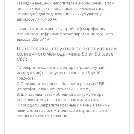
- зарядки внешних накопителей (Power BANK), в том
числе в комплекте представлены клеммы типа
"крокодил" для подключения к аккумулятору
автомобиля 45 - 60 Ач.
- зарядки портативных устройств (смартфонов,
планшетов, цифровых фотоаппаратов, иного) - есть 2
выхода USB 5V 1A.
Пошаговая инструкция по эксплуатации
солнечного чемоданчика Solar Suitcase
V60:
1.Поверните солнечные батареи (развернутый
чемоданчик) на юг (угол наклона от 15 до 30
градусов)
2. Подключите приспособление к разъему USB
(смартфон, планшет, Power БАНК и т.п.)
3. Для зарядки автомобильного аккумулятора
переключитесь на разъем с зажимами типа
"крокодил". Закрепите красные и черные зажимы
аллигатора на положительные и отрицательные
концы АКБ соответственно.