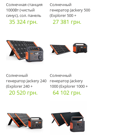
Солнечная станция
Солнечный
1000Вт (чистый
генератор Jackery 500
синус), сол. панель
(Explorer 500 +
2х150Вт
35 324 грн.
SolarSaga 10
27 381 грн.
Солнечный
Солнечный
генератор Jackery 240
генератор Jackery
(Explorer 240 +
1000 (Explorer 1000 +
1*SolarSaga
20 520 грн.
1*SolarSag
64 102 грн.