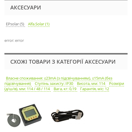
АКСЕСУАРИ
EPsolar (5)
Alfa.Solar (1)
error: error
СХОЖІ ТОВАРИ З КАТЕГОРІЇ АКСЕСУАРИ
Власне споживання: ≤23mA (з підсвічуванням), ≤15mA (без
підсвічування)
Ступінь захисту: IP30
Висота, мм: 114
Розміри
(д/ш/в), мм: 114 / 48 / 114
Вага, кг: 0,19
Гарантія, міс: 12