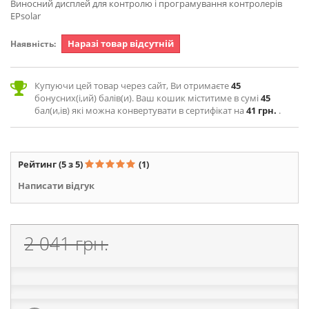
Виносний дисплей для контролю і програмування контролерів
EPsolar
Наразі товар відсутній
Наявність:
Купуючи цей товар через сайт, Ви отримаєте
45
бонусних(і,ий) балів(и). Ваш кошик міститиме в сумі
45
бал(и,ів) які можна конвертувати в сертифікат на
41 грн.
.
Рейтинг
(5 з 5)
(1)
Написати відгук
2 041 грн.