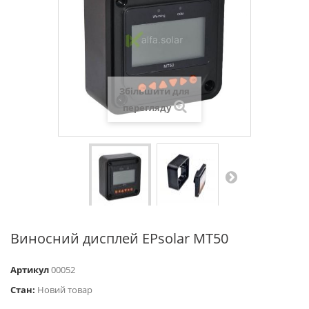
Збільшити для
перегляду
Виносний дисплей EPsolar MT50
Артикул
00052
Стан:
Новий товар