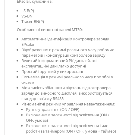
EPsolar, сумісний з:
LS-B(P)
VS-BN
Tracer-BN(P)
Особливості виносної панелі MT50:
Автоматична ідентифікація контролера заряду
EPsolar
Відображення в режимі реального часу робочих
параметрів і конфігурації контролера заряду
Великий інформативний РК дисплей, всі
експлуатаційні дані легко доступні
Простий і зручний у використанні
Сигналізація в режимі реального часу про збої в
системі
Можливість збільшити відстань від контролера
заряду до виносного дисплея, використовується
стандарт зв'язку RS485
Різноманітні режими управління навантаженням:
Ручне управління (ON / OFF)
Включення в залежності від освітлення (ON /
OFF, умова)
Включення в залежності від освітлення і час
роботи за таймером (ON / OFF, умова + таймер)