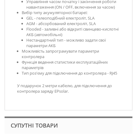
Управління часом початку і закінчення роботи
навантаження (ON / OFF, включення за часом)
Вибір типу акумуляторної батареї:
GEL - гелеоподібний електроліт, SLA
AGM - абсорбований електроліт, SLA
Flooded - заливні або відкриті свинцево-кислотні
АКБ (автомобільні)
Нестандартний тип - можливо задати свої
параметри АКБ
Можливість запрограмувати параметри
контролера
Функція ведення статистики експлуатаційних
параметрів
Тип роз'єму для підключення до контролера - RJ45
У подарунок 2 метри кабелю, для підключення до
контролера заряду EPsolar.
СУПУТНІ ТОВАРИ